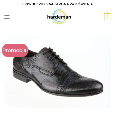
Skip
100% BEZPIECZNA STRONA ZAMÓWIENIA
to
content
0
Promocja!