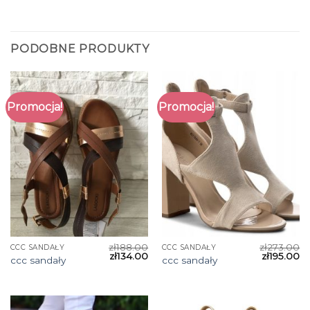
PODOBNE PRODUKTY
Promocja!
Promocja!
zł
188.00
zł
273.00
CCC SANDAŁY
CCC SANDAŁY
zł
134.00
zł
195.00
ccc sandały
ccc sandały