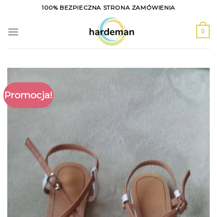
Skip
100% BEZPIECZNA STRONA ZAMÓWIENIA
to
content
0
Promocja!