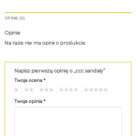
OPINIE (0)
Opinie
Na razie nie ma opinii o produkcie.
Napisz pierwszą opinię o „ccc sandały”
Twoja ocena
*
1
2
3
4
5
Twoja opinia
*