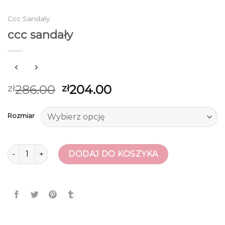
Ccc Sandały
ccc sandały
286.00
204.00
zł
zł
Rozmiar
ilość ccc sandały
DODAJ DO KOSZYKA