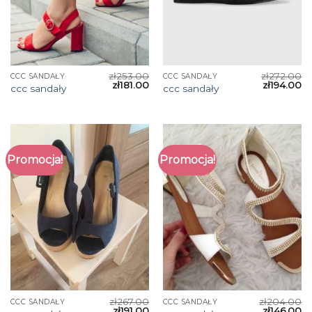
zł
253.00
zł
272.00
CCC SANDAŁY
CCC SANDAŁY
zł
181.00
zł
194.00
ccc sandały
ccc sandały
Promocja!
Promocja!
zł
267.00
zł
204.00
CCC SANDAŁY
CCC SANDAŁY
zł
191.00
zł
146.00