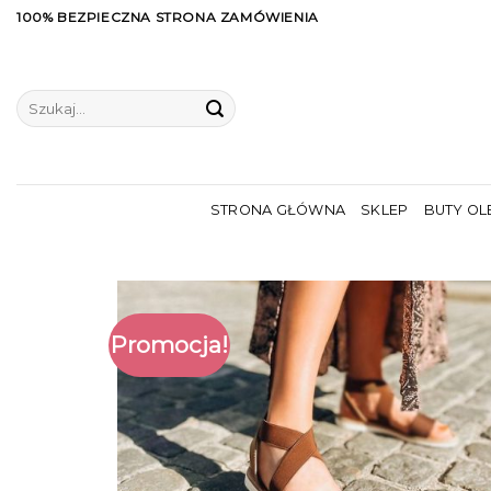
Skip
100% BEZPIECZNA STRONA ZAMÓWIENIA
to
content
Szukaj:
STRONA GŁÓWNA
SKLEP
BUTY OL
Promocja!