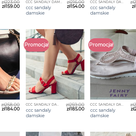
zł
223.00
zł
216.00
zł
CCC SANDALY DAMSKIE
CCC SANDALY DAMSKIE
zł
159.00
zł
154.00
zł
ccc sandaly
ccc sandaly
damskie
damskie
Promocja!
Promocja!
zł
258.00
zł
259.00
zł
CCC SANDALY DAMSKIE
CCC SANDALY DAMSKIE
zł
184.00
zł
185.00
zł
ccc sandaly
ccc sandaly
damskie
damskie