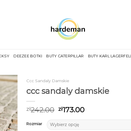
EKSY
DEEZEE BOTKI
BUTY CATERPILLAR
BUTY KARL LAGERFE
Ccc Sandaly Damskie
ccc sandaly damskie
242.00
173.00
zł
zł
Rozmiar