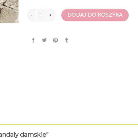
ilość ccc sandaly damskie
DODAJ DO KOSZYKA
sandaly damskie”