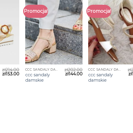
Promocja!
Promocja!
zł
214.00
zł
202.00
zł
CCC SANDALY DAMSKIE
CCC SANDALY DAMSKIE
zł
153.00
zł
144.00
zł
ccc sandaly
ccc sandaly
damskie
damskie