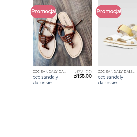
Promocja!
Promocja!
zł
221.00
CCC SANDALY DAMSKIE
CCC SANDALY DAMSKIE
zł
158.00
ccc sandaly
ccc sandaly
damskie
damskie