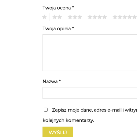
Twoja ocena
*
1
2
3
4
5
Twoja opinia
*
Nazwa
*
Zapisz moje dane, adres e-mail i wit
kolejnych komentarzy.