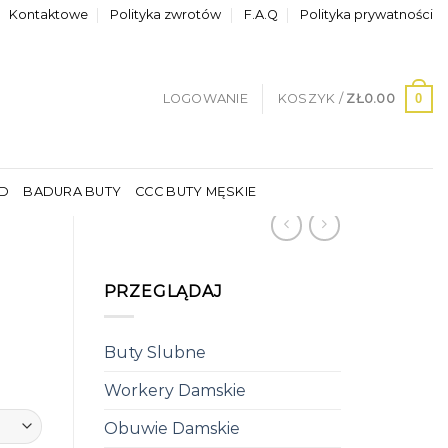
Kontaktowe
Polityka zwrotów
F.A.Q
Polityka prywatności
0
LOGOWANIE
KOSZYK /
ZŁ
0.00
LD
BADURA BUTY
CCC BUTY MĘSKIE
PRZEGLĄDAJ
Buty Slubne
Workery Damskie
Obuwie Damskie