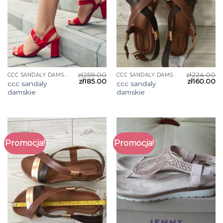
zł
259.00
zł
224.00
CCC SANDALY DAMSKIE
CCC SANDALY DAMSKIE
zł
185.00
zł
160.00
ccc sandaly
ccc sandaly
damskie
damskie
Promocja!
Promocja!