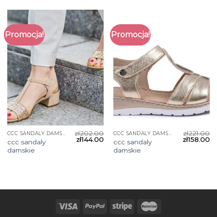
Promocja!
Promocja!
zł
202.00
zł
221.00
CCC SANDALY DAMSKIE
CCC SANDALY DAMSKIE
zł
144.00
zł
158.00
ccc sandaly
ccc sandaly
damskie
damskie