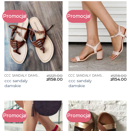
Promocja!
Promocja!
zł
221.00
zł
216.00
CCC SANDALY DAMSKIE
CCC SANDALY DAMSKIE
zł
158.00
zł
154.00
ccc sandaly
ccc sandaly
damskie
damskie
Promocja!
Promocja!