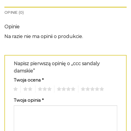
OPINIE (0)
Opinie
Na razie nie ma opinii o produkcie.
Napisz pierwszą opinię o „ccc sandaly
damskie”
Twoja ocena
*
1
2
3
4
5
Twoja opinia
*