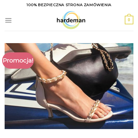
Skip
100% BEZPIECZNA STRONA ZAMÓWIENIA
to
content
0
Promocja!