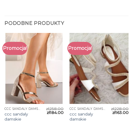
PODOBNE PRODUKTY
Promocja!
Promocja!
zł
258.00
zł
228.00
CCC SANDALY DAMSKIE
CCC SANDALY DAMSKIE
zł
184.00
zł
163.00
ccc sandaly
ccc sandaly
damskie
damskie