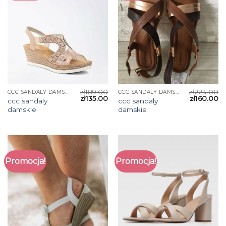
zł
189.00
zł
224.00
CCC SANDALY DAMSKIE
CCC SANDALY DAMSKIE
zł
135.00
zł
160.00
ccc sandaly
ccc sandaly
damskie
damskie
Promocja!
Promocja!