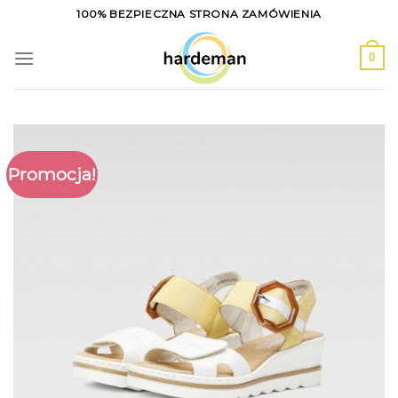
Skip
100% BEZPIECZNA STRONA ZAMÓWIENIA
to
content
0
Promocja!