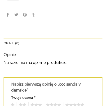
OPINIE (0)
Opinie
Na razie nie ma opinii o produkcie.
Napisz pierwszą opinię o „ccc sandaly
damskie”
Twoja ocena
*
1
2
3
4
5