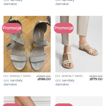
damskie
damskie
Promocja!
Promocja!
zł
260.00
zł
251.00
CCC SANDAŁY DAMSKIE
CCC SANDAŁY DAMSKIE
zł
186.00
zł
179.00
ccc sandały
ccc sandały
damskie
damskie