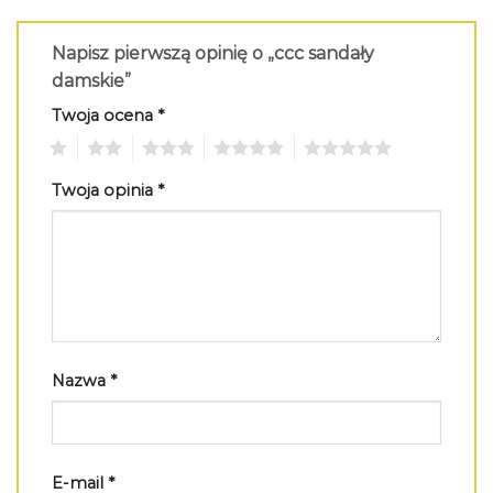
Napisz pierwszą opinię o „ccc sandały
damskie”
Twoja ocena
*
1
2
3
4
5
Twoja opinia
*
Nazwa
*
E-mail
*