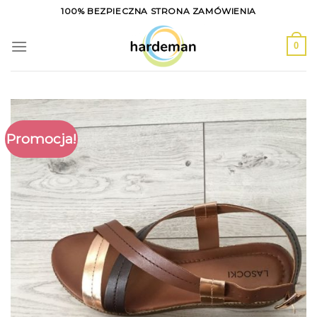
Skip
100% BEZPIECZNA STRONA ZAMÓWIENIA
to
content
0
Promocja!