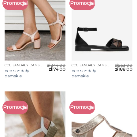
Promocja!
Promocja!
zł
244.00
zł
263.00
CCC SANDAŁY DAMSKIE
CCC SANDAŁY DAMSKIE
zł
174.00
zł
188.00
ccc sandały
ccc sandały
damskie
damskie
Promocja!
Promocja!