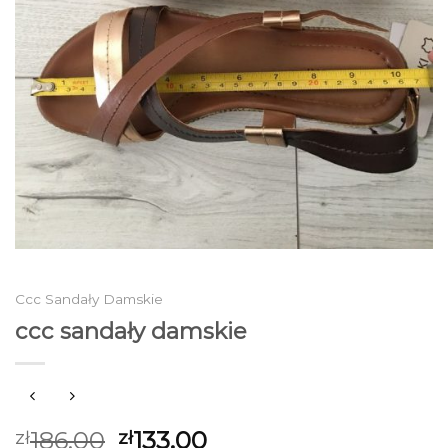
Ccc Sandały Damskie
ccc sandały damskie
186.00
133.00
zł
zł