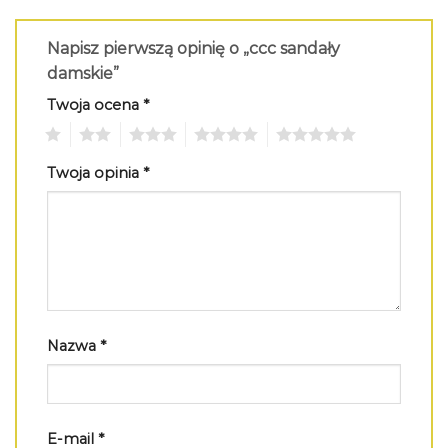
Napisz pierwszą opinię o „ccc sandały
damskie”
Twoja ocena
*
1
2
3
4
5
Twoja opinia
*
Nazwa
*
E-mail
*