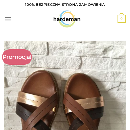
Skip
100% BEZPIECZNA STRONA ZAMÓWIENIA
to
content
0
Promocja!