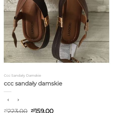
Ccc Sandały Damskie
ccc sandały damskie
223.00
159.00
zł
zł