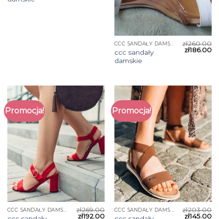
zł
260.00
CCC SANDAŁY DAMSKIE
zł
186.00
ccc sandały
damskie
Promocja!
Promocja!
zł
269.00
zł
203.00
CCC SANDAŁY DAMSKIE
CCC SANDAŁY DAMSKIE
zł
192.00
zł
145.00
ccc sandały
ccc sandały