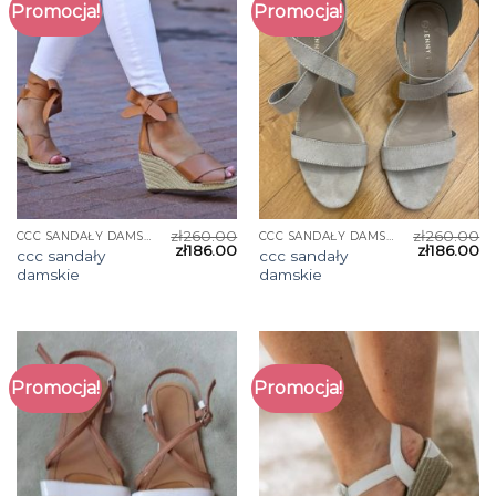
Promocja!
Promocja!
zł
260.00
zł
260.00
CCC SANDAŁY DAMSKIE
CCC SANDAŁY DAMSKIE
zł
186.00
zł
186.00
ccc sandały
ccc sandały
damskie
damskie
Promocja!
Promocja!