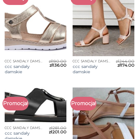
zł
190.00
zł
244.00
CCC SANDAŁY DAMSKIE
CCC SANDAŁY DAMSKIE
zł
136.00
zł
174.00
ccc sandały
ccc sandały
damskie
damskie
Promocja!
Promocja!
zł
281.00
CCC SANDAŁY DAMSKIE
zł
201.00
ccc sandały
damskie