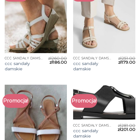
zł
260.00
zł
251.00
CCC SANDAŁY DAMSKIE
CCC SANDAŁY DAMSKIE
zł
186.00
zł
179.00
ccc sandały
ccc sandały
damskie
damskie
Promocja!
Promocja!
zł
281.00
CCC SANDAŁY DAMSKIE
zł
201.00
ccc sandały
damskie