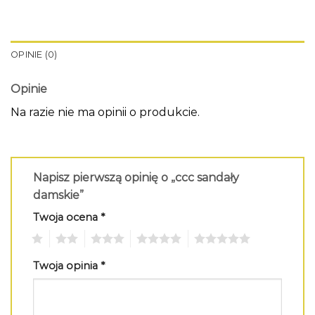
OPINIE (0)
Opinie
Na razie nie ma opinii o produkcie.
Napisz pierwszą opinię o „ccc sandały
damskie”
Twoja ocena
*
1
2
3
4
5
Twoja opinia
*