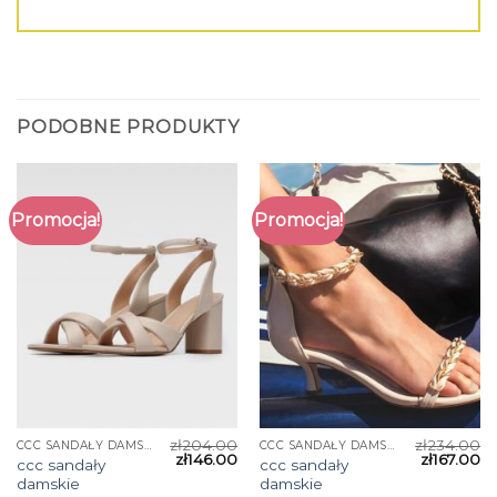
PODOBNE PRODUKTY
Promocja!
Promocja!
zł
204.00
zł
234.00
CCC SANDAŁY DAMSKIE
CCC SANDAŁY DAMSKIE
zł
146.00
zł
167.00
ccc sandały
ccc sandały
damskie
damskie