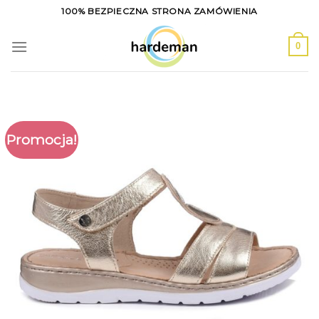
Skip
100% BEZPIECZNA STRONA ZAMÓWIENIA
to
content
0
Promocja!