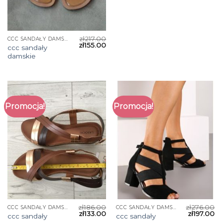
zł
217.00
CCC SANDAŁY DAMSKIE
zł
155.00
ccc sandały
damskie
Promocja!
Promocja!
zł
186.00
zł
276.00
CCC SANDAŁY DAMSKIE
CCC SANDAŁY DAMSKIE
zł
133.00
zł
197.00
ccc sandały
ccc sandały