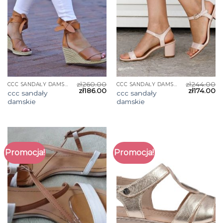
zł
260.00
zł
244.00
CCC SANDAŁY DAMSKIE
CCC SANDAŁY DAMSKIE
zł
186.00
zł
174.00
ccc sandały
ccc sandały
damskie
damskie
Promocja!
Promocja!