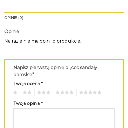
OPINIE (0)
Opinie
Na razie nie ma opinii o produkcie.
Napisz pierwszą opinię o „ccc sandały
damskie”
Twoja ocena
*
1
2
3
4
5
Twoja opinia
*