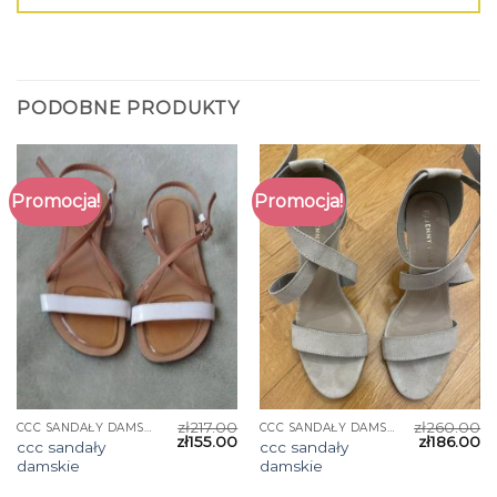
PODOBNE PRODUKTY
Promocja!
Promocja!
zł
217.00
zł
260.00
CCC SANDAŁY DAMSKIE
CCC SANDAŁY DAMSKIE
zł
155.00
zł
186.00
ccc sandały
ccc sandały
damskie
damskie