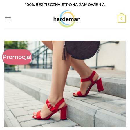
Skip
100% BEZPIECZNA STRONA ZAMÓWIENIA
to
content
0
Promocja!