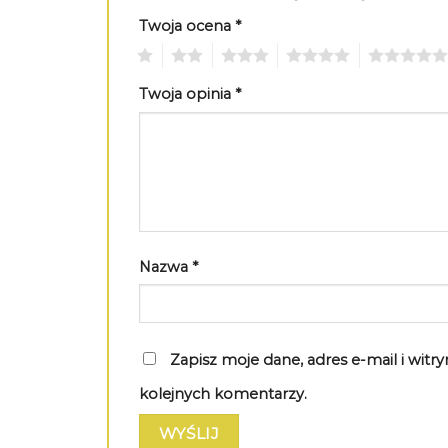
Twoja ocena
*
1
2
3
4
5
Twoja opinia
*
Nazwa
*
Zapisz moje dane, adres e-mail i wit
kolejnych komentarzy.