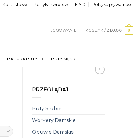
Kontaktowe
Polityka zwrotów
F.A.Q
Polityka prywatności
0
LOGOWANIE
KOSZYK /
ZŁ
0.00
LD
BADURA BUTY
CCC BUTY MĘSKIE
PRZEGLĄDAJ
Buty Slubne
Workery Damskie
Obuwie Damskie