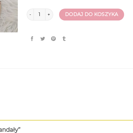
ilość ccc sandały
DODAJ DO KOSZYKA
sandały”