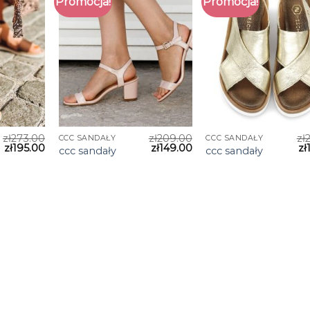
Promocja!
Promocja!
zł
273.00
zł
209.00
zł
CCC SANDAŁY
CCC SANDAŁY
zł
195.00
zł
149.00
zł
ccc sandały
ccc sandały