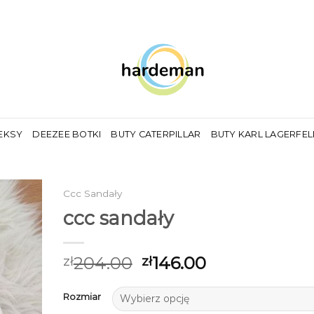
EKSY
DEEZEE BOTKI
BUTY CATERPILLAR
BUTY KARL LAGERFE
Ccc Sandały
ccc sandały
204.00
146.00
zł
zł
Rozmiar