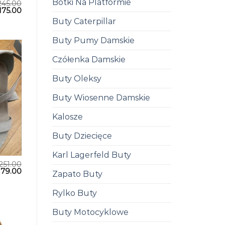
Botki Na Platformie
245.00
175.00
Buty Caterpillar
Buty Pumy Damskie
Czółenka Damskie
Buty Oleksy
Buty Wiosenne Damskie
Kalosze
Buty Dziecięce
Karl Lagerfeld Buty
251.00
179.00
Zapato Buty
Rylko Buty
Buty Motocyklowe