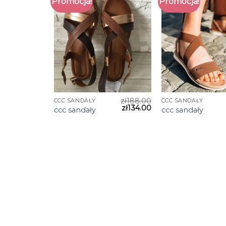
Promocja!
Promocja!
zł
188.00
CCC SANDAŁY
CCC SANDAŁY
zł
134.00
ccc sandały
ccc sandały