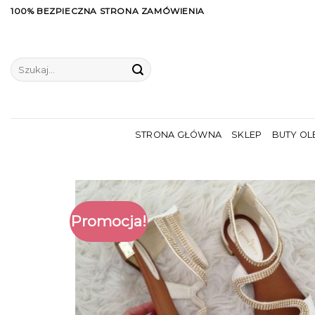
Skip
100% BEZPIECZNA STRONA ZAMÓWIENIA
to
content
Szukaj:
STRONA GŁÓWNA
SKLEP
BUTY OL
Promocja!