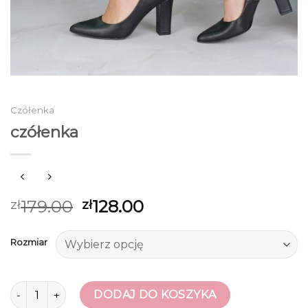
Czółenka
czółenka
179.00
128.00
zł
zł
Rozmiar
ilość czółenka
DODAJ DO KOSZYKA