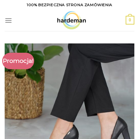
Skip
100% BEZPIECZNA STRONA ZAMÓWIENIA
to
content
0
Promocja!