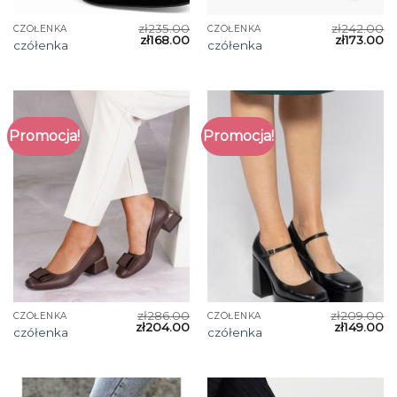
zł
235.00
zł
242.00
CZÓŁENKA
CZÓŁENKA
zł
168.00
zł
173.00
czółenka
czółenka
Promocja!
Promocja!
zł
286.00
zł
209.00
CZÓŁENKA
CZÓŁENKA
zł
204.00
zł
149.00
czółenka
czółenka