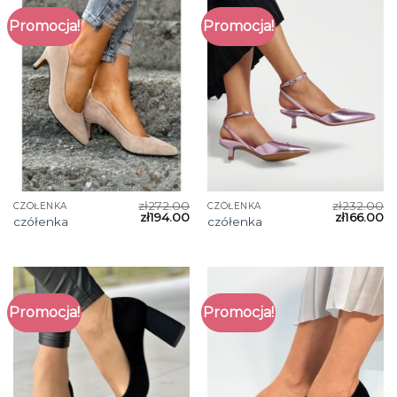
Promocja!
Promocja!
zł
272.00
zł
232.00
CZÓŁENKA
CZÓŁENKA
zł
194.00
zł
166.00
czółenka
czółenka
Promocja!
Promocja!