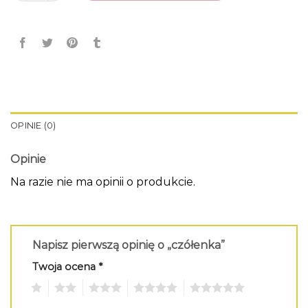
OPINIE (0)
Opinie
Na razie nie ma opinii o produkcie.
Napisz pierwszą opinię o „czółenka”
Twoja ocena
*
1
2
3
4
5