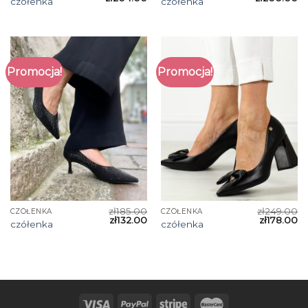
czółenka
czółenka
Promocja!
Promocja!
zł
185.00
zł
249.00
CZÓŁENKA
CZÓŁENKA
zł
132.00
zł
178.00
czółenka
czółenka