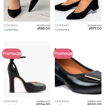
zł
259.00
zł
248.00
CZÓŁENKA
CZÓŁENKA
zł
185.00
zł
177.00
czółenka
czółenka
Promocja!
Promocja!
zł
286.00
zł
280.00
CZÓŁENKA
CZÓŁENKA
zł
204.00
zł
200.00