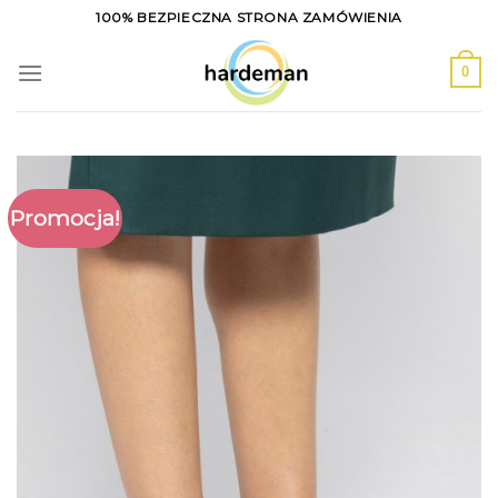
Skip
100% BEZPIECZNA STRONA ZAMÓWIENIA
to
content
0
Promocja!