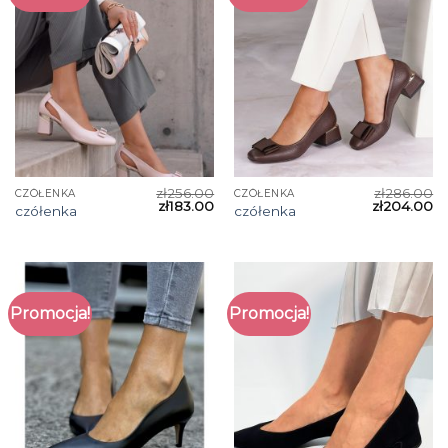
zł
256.00
zł
286.00
CZÓŁENKA
CZÓŁENKA
zł
183.00
zł
204.00
czółenka
czółenka
Promocja!
Promocja!