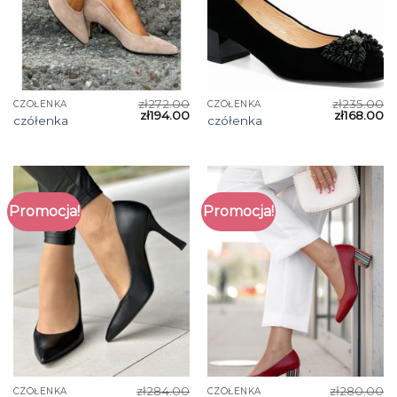
zł
272.00
zł
235.00
CZÓŁENKA
CZÓŁENKA
zł
194.00
zł
168.00
czółenka
czółenka
Promocja!
Promocja!
zł
284.00
zł
280.00
CZÓŁENKA
CZÓŁENKA