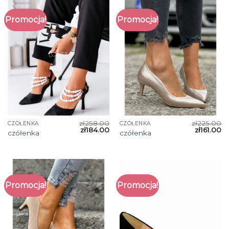
Promocja!
Promocja!
zł
258.00
zł
225.00
CZÓŁENKA
CZÓŁENKA
zł
184.00
zł
161.00
czółenka
czółenka
Promocja!
Promocja!