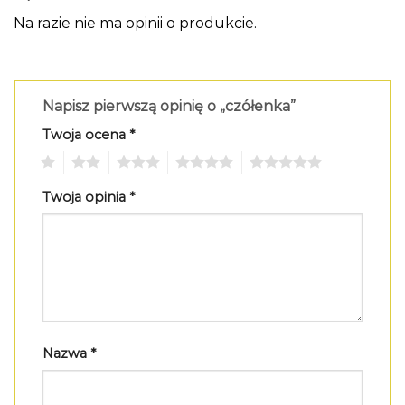
Na razie nie ma opinii o produkcie.
Napisz pierwszą opinię o „czółenka”
Twoja ocena
*
1
2
3
4
5
Twoja opinia
*
Nazwa
*