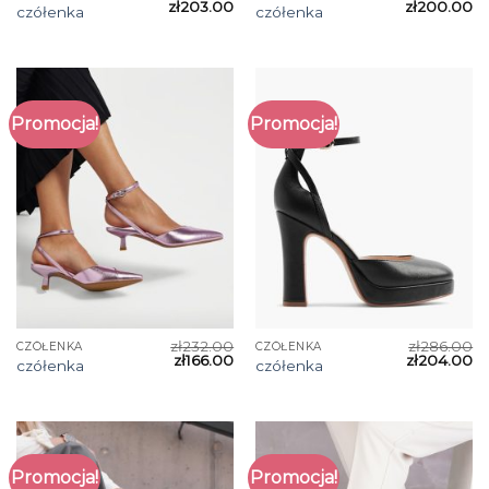
zł
203.00
zł
200.00
czółenka
czółenka
Promocja!
Promocja!
zł
232.00
zł
286.00
CZÓŁENKA
CZÓŁENKA
zł
166.00
zł
204.00
czółenka
czółenka
Promocja!
Promocja!