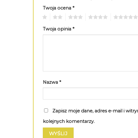
Twoja ocena
*
1
2
3
4
5
Twoja opinia
*
Nazwa
*
Zapisz moje dane, adres e-mail i wit
kolejnych komentarzy.