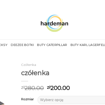
EKSY
DEEZEE BOTKI
BUTY CATERPILLAR
BUTY KARL LAGERFE
Czółenka
czółenka
280.00
200.00
zł
zł
Rozmiar