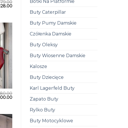
Botki Na Platformie
179.00
128.00
Buty Caterpillar
Buty Pumy Damskie
Czółenka Damskie
Buty Oleksy
Buty Wiosenne Damskie
Kalosze
Buty Dziecięce
Karl Lagerfeld Buty
280.00
200.00
Zapato Buty
Rylko Buty
Buty Motocyklowe