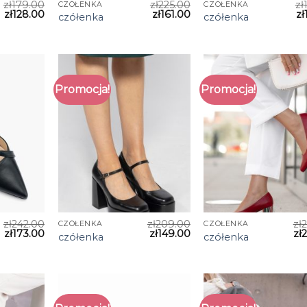
zł
179.00
zł
225.00
zł
CZÓŁENKA
CZÓŁENKA
zł
128.00
zł
161.00
zł
czółenka
czółenka
Promocja!
Promocja!
zł
242.00
zł
209.00
zł
CZÓŁENKA
CZÓŁENKA
zł
173.00
zł
149.00
zł
czółenka
czółenka