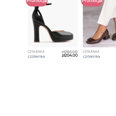
Promocja!
Promocja!
zł
286.00
CZÓŁENKA
CZÓŁENKA
zł
204.00
czółenka
czółenka