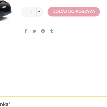
ilość czółenka
DODAJ DO KOSZYKA
enka”