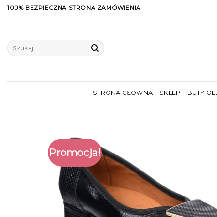
Skip
100% BEZPIECZNA STRONA ZAMÓWIENIA
to
content
Szukaj:
STRONA GŁÓWNA
SKLEP
BUTY OL
Promocja!