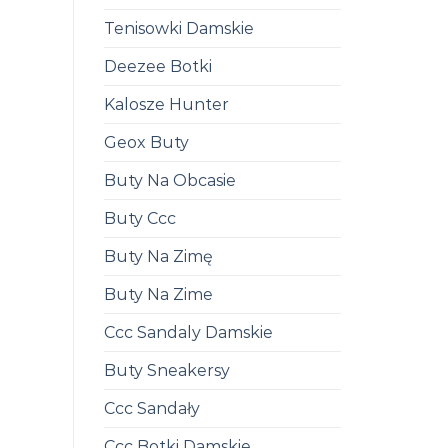
Tenisowki Damskie
Deezee Botki
Kalosze Hunter
Geox Buty
Buty Na Obcasie
Buty Ccc
Buty Na Zimę
Buty Na Zime
Ccc Sandaly Damskie
Buty Sneakersy
Ccc Sandały
Ccc Botki Damskie