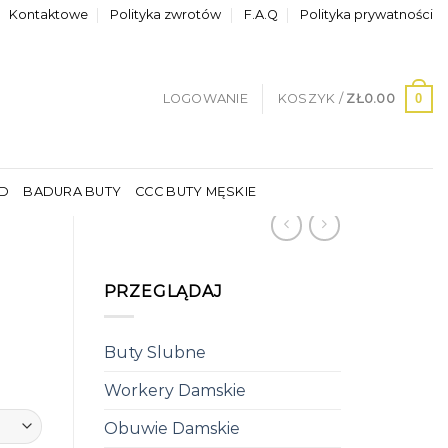
Kontaktowe
Polityka zwrotów
F.A.Q
Polityka prywatności
0
LOGOWANIE
KOSZYK /
ZŁ
0.00
LD
BADURA BUTY
CCC BUTY MĘSKIE
PRZEGLĄDAJ
Buty Slubne
Workery Damskie
Obuwie Damskie