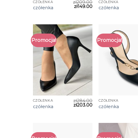
zł
209.00
CZÓŁENKA
CZÓŁENKA
zł
149.00
czółenka
czółenka
Promocja!
Promocja!
zł
284.00
CZÓŁENKA
CZÓŁENKA
zł
203.00
czółenka
czółenka