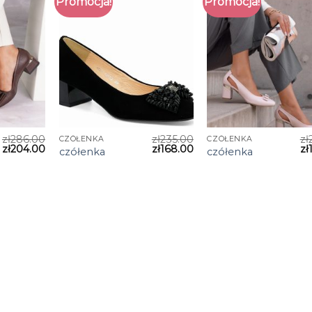
Promocja!
Promocja!
zł
286.00
zł
235.00
zł
CZÓŁENKA
CZÓŁENKA
zł
204.00
zł
168.00
zł
czółenka
czółenka