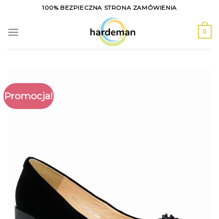
Skip
100% BEZPIECZNA STRONA ZAMÓWIENIA
to
content
0
Promocja!