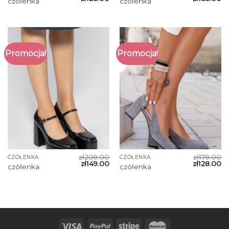
czółenka
czółenka
Promocja!
Promocja!
zł
209.00
zł
179.00
CZÓŁENKA
CZÓŁENKA
zł
149.00
zł
128.00
czółenka
czółenka