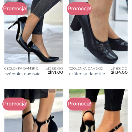
Promocja!
Promocja!
zł
239.00
zł
188.00
CZÓŁENKA DAMSKIE
CZÓŁENKA DAMSKIE
zł
171.00
zł
134.00
czółenka damskie
czółenka damskie
Promocja!
Promocja!