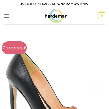
Skip
100% BEZPIECZNA STRONA ZAMÓWIENIA
to
content
0
Promocja!