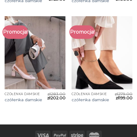
czółenka damskie
czółenka damskie
Promocja!
Promocja!
zł
283.00
zł
279.00
CZÓŁENKA DAMSKIE
CZÓŁENKA DAMSKIE
zł
202.00
zł
199.00
czółenka damskie
czółenka damskie