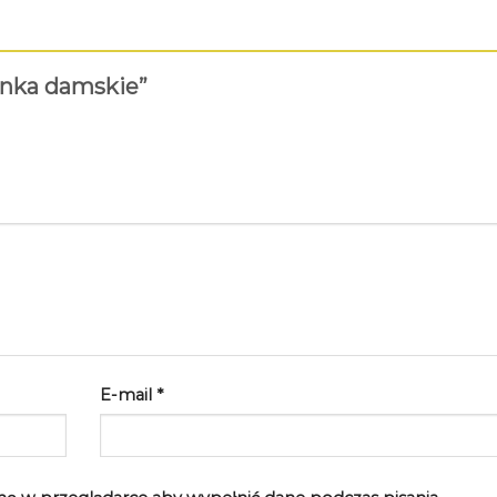
łenka damskie”
E-mail
*