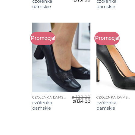
czółenka
czółenka
damskie
damskie
Promocja!
Promocja!
zł
188.00
CZÓŁENKA DAMSKIE
CZÓŁENKA DAMSKIE
zł
134.00
czółenka
czółenka
damskie
damskie