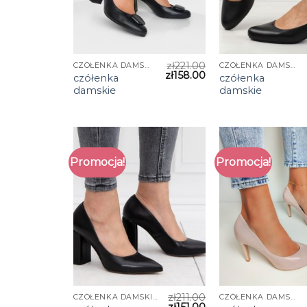
zł
221.00
CZÓŁENKA DAMSKIE
CZÓŁENKA DAMSKIE
zł
158.00
czółenka
czółenka
damskie
damskie
Promocja!
Promocja!
zł
211.00
CZÓŁENKA DAMSKIE
CZÓŁENKA DAMSKIE
zł
151.00