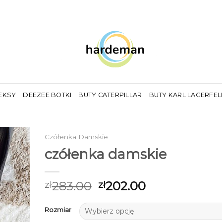
EKSY
DEEZEE BOTKI
BUTY CATERPILLAR
BUTY KARL LAGERFE
Czółenka Damskie
czółenka damskie
283.00
202.00
zł
zł
Rozmiar