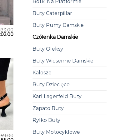
Botki Na Platformie
Buty Caterpillar
Buty Pumy Damskie
283.00
202.00
Czółenka Damskie
Buty Oleksy
Buty Wiosenne Damskie
Kalosze
Buty Dziecięce
Karl Lagerfeld Buty
Zapato Buty
Rylko Buty
Buty Motocyklowe
259.00
185.00