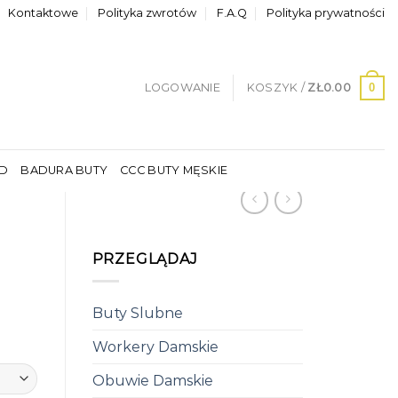
Kontaktowe
Polityka zwrotów
F.A.Q
Polityka prywatności
0
LOGOWANIE
KOSZYK /
ZŁ
0.00
LD
BADURA BUTY
CCC BUTY MĘSKIE
PRZEGLĄDAJ
Buty Slubne
Workery Damskie
Obuwie Damskie