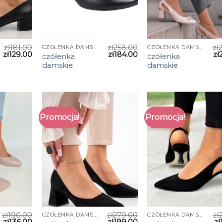
zł
181.00
zł
258.00
zł
CZÓŁENKA DAMSKIE
CZÓŁENKA DAMSKIE
zł
129.00
zł
184.00
zł
czółenka
czółenka
damskie
damskie
Promocja!
Promocja!
zł
190.00
zł
279.00
zł
CZÓŁENKA DAMSKIE
CZÓŁENKA DAMSKIE
zł
136.00
zł
199.00
zł