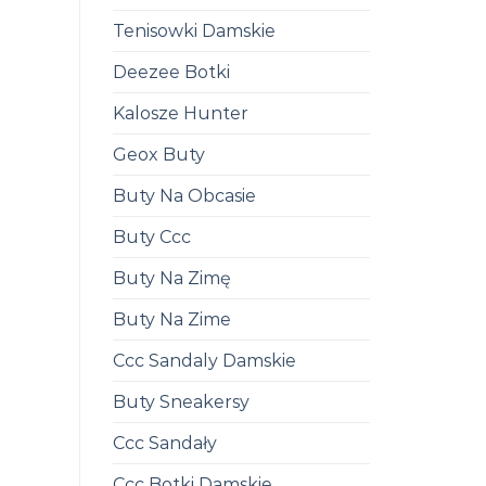
Tenisowki Damskie
Deezee Botki
Kalosze Hunter
Geox Buty
Buty Na Obcasie
Buty Ccc
Buty Na Zimę
Buty Na Zime
Ccc Sandaly Damskie
Buty Sneakersy
Ccc Sandały
Ccc Botki Damskie