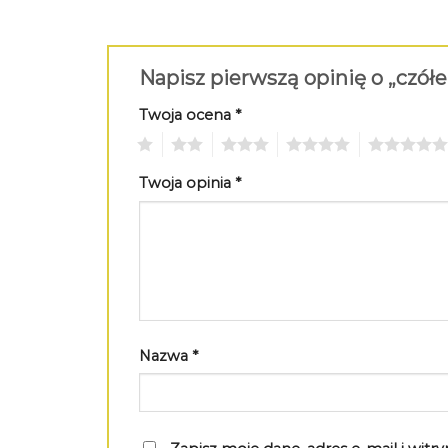
Napisz pierwszą opinię o „czó
Twoja ocena
*
1
2
3
4
5
Twoja opinia
*
Nazwa
*