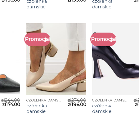
czółenka
czółenka
damskie
damskie
Promocja!
Promocja!
zł
244.00
zł
274.00
zł
CZÓŁENKA DAMSKIE
CZÓŁENKA DAMSKIE
zł
174.00
zł
196.00
zł
czółenka
czółenka
damskie
damskie