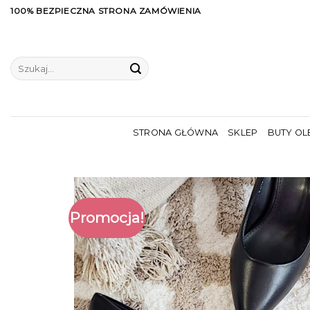
Skip
100% BEZPIECZNA STRONA ZAMÓWIENIA
to
content
Szukaj:
STRONA GŁÓWNA
SKLEP
BUTY OL
Promocja!