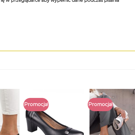
rynę w przeglądarce aby wypełnić dane podczas pisania
Promocja!
Promocja!