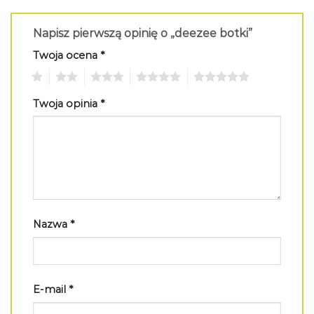
Napisz pierwszą opinię o „deezee botki”
Twoja ocena
*
1
2
3
4
5
Twoja opinia
*
Nazwa
*
E-mail
*