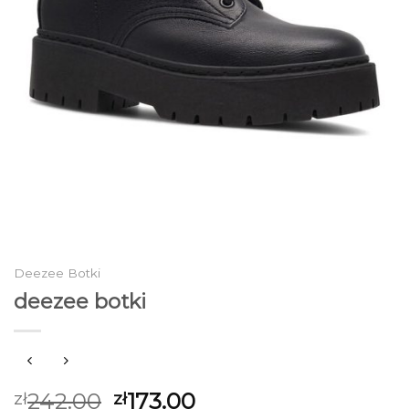
Deezee Botki
deezee botki
242.00
173.00
zł
zł