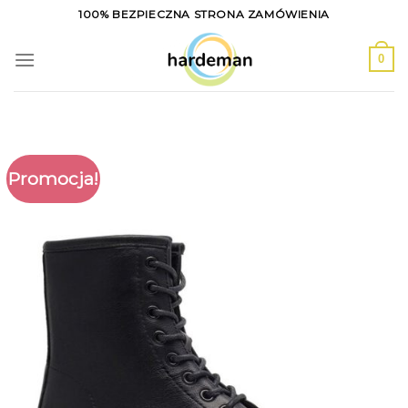
Skip
100% BEZPIECZNA STRONA ZAMÓWIENIA
to
content
0
Promocja!