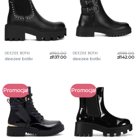
zł
192.00
zł
199.00
DEEZEE BOTKI
DEEZEE BOTKI
zł
137.00
zł
142.00
deezee botki
deezee botki
Promocja!
Promocja!