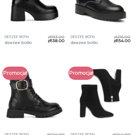
zł
193.00
zł
216.00
DEEZEE BOTKI
DEEZEE BOTKI
zł
138.00
zł
154.00
deezee botki
deezee botki
Promocja!
Promocja!
zł
224.00
zł
244.00
DEEZEE BOTKI
DEEZEE BOTKI