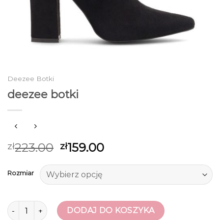
Deezee Botki
deezee botki
223.00
159.00
zł
zł
Rozmiar
ilość deezee botki
DODAJ DO KOSZYKA