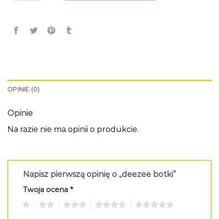
OPINIE (0)
Opinie
Na razie nie ma opinii o produkcie.
Napisz pierwszą opinię o „deezee botki”
Twoja ocena
*
1
2
3
4
5