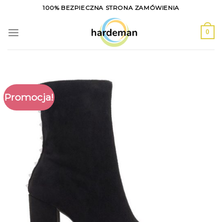
Skip
100% BEZPIECZNA STRONA ZAMÓWIENIA
to
content
0
Promocja!