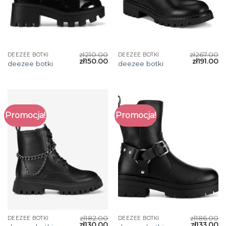
zł
210.00
zł
267.00
DEEZEE BOTKI
DEEZEE BOTKI
zł
150.00
zł
191.00
deezee botki
deezee botki
Promocja!
Promocja!
zł
182.00
zł
186.00
DEEZEE BOTKI
DEEZEE BOTKI
zł
130.00
zł
133.00