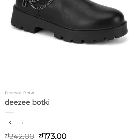
Deezee Botki
deezee botki
242.00
173.00
zł
zł