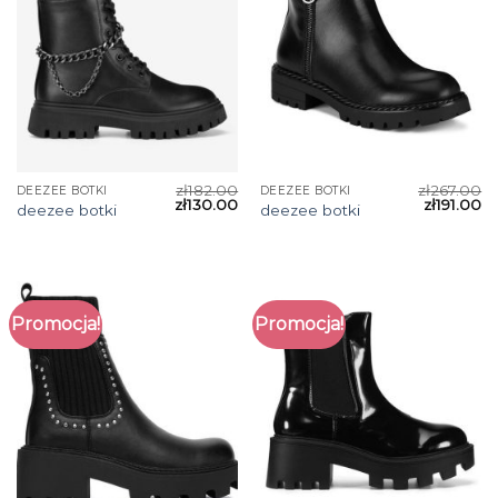
zł
182.00
zł
267.00
DEEZEE BOTKI
DEEZEE BOTKI
zł
130.00
zł
191.00
deezee botki
deezee botki
Promocja!
Promocja!