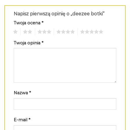
Napisz pierwszą opinię o „deezee botki”
Twoja ocena
*
1
2
3
4
5
Twoja opinia
*
Nazwa
*
E-mail
*