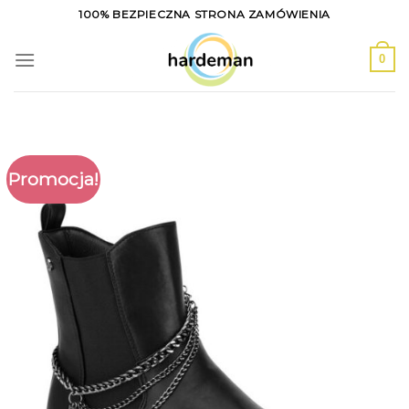
Skip
100% BEZPIECZNA STRONA ZAMÓWIENIA
to
content
0
Promocja!