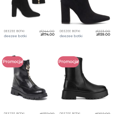
zł
244.00
zł
223.00
DEEZEE BOTKI
DEEZEE BOTKI
zł
174.00
zł
159.00
deezee botki
deezee botki
Promocja!
Promocja!
zł
272.00
zł
202.00
DEEZEE BOTKI
DEEZEE BOTKI