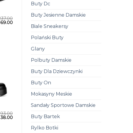
Buty Dc
Buty Jesienne Damskie
237.00
169.00
Biale Sneakersy
Polański Buty
Glany
Polbuty Damskie
Buty Dla Dziewczynki
Buty On
Mokasyny Meskie
Sandały Sportowe Damskie
193.00
Buty Bartek
138.00
Rylko Botki