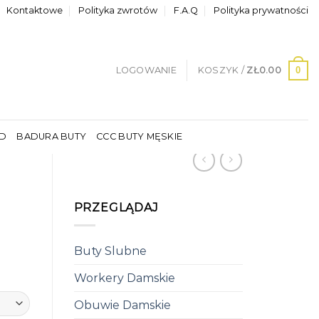
Kontaktowe
Polityka zwrotów
F.A.Q
Polityka prywatności
0
LOGOWANIE
KOSZYK /
ZŁ
0.00
LD
BADURA BUTY
CCC BUTY MĘSKIE
PRZEGLĄDAJ
Buty Slubne
Workery Damskie
Obuwie Damskie