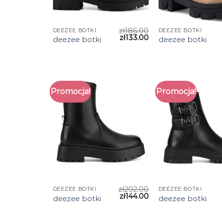
zł
186.00
DEEZEE BOTKI
DEEZEE BOTKI
zł
133.00
deezee botki
deezee botki
Promocja!
Promocja!
zł
202.00
DEEZEE BOTKI
DEEZEE BOTKI
zł
144.00
deezee botki
deezee botki