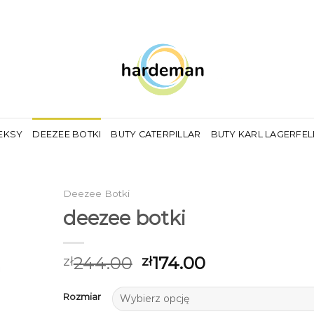
EKSY
DEEZEE BOTKI
BUTY CATERPILLAR
BUTY KARL LAGERFE
Deezee Botki
deezee botki
244.00
174.00
zł
zł
Rozmiar