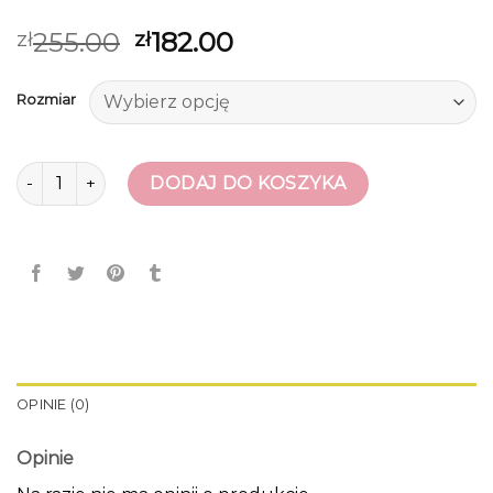
255.00
182.00
zł
zł
Rozmiar
ilość deichmann buty damskie
DODAJ DO KOSZYKA
OPINIE (0)
Opinie