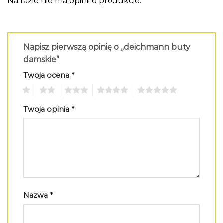
Na razie nie ma opinii o produkcie.
Napisz pierwszą opinię o „deichmann buty
damskie”
Twoja ocena
*
1
2
3
4
5
Twoja opinia
*
Nazwa
*