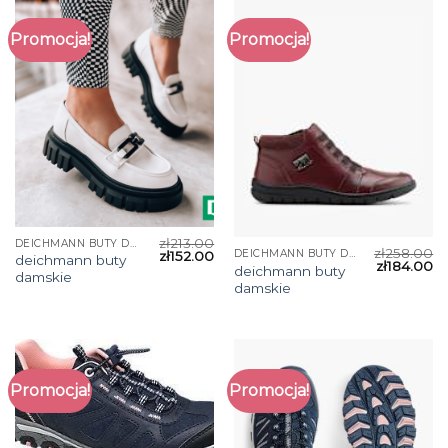
Promocja!
Promocja!
zł
213.00
DEICHMANN BUTY DAMSKIE
zł
258.00
DEICHMANN BUTY DAMSKIE
zł
152.00
deichmann buty
zł
184.00
deichmann buty
damskie
damskie
Promocja!
Promocja!