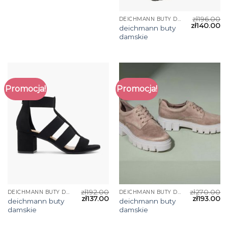
zł
196.00
DEICHMANN BUTY DAMSKIE
zł
140.00
deichmann buty
damskie
Promocja!
Promocja!
zł
192.00
zł
270.00
DEICHMANN BUTY DAMSKIE
DEICHMANN BUTY DAMSKIE
zł
137.00
zł
193.00
deichmann buty
deichmann buty
damskie
damskie