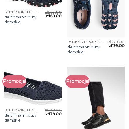
zł
235.00
DEICHMANN BUTY DAMSKIE
zł
168.00
deichmann buty
damskie
zł
279.00
DEICHMANN BUTY DAMSKIE
zł
199.00
deichmann buty
damskie
Promocja!
Promocja!
zł
249.00
DEICHMANN BUTY DAMSKIE
zł
178.00
deichmann buty
damskie