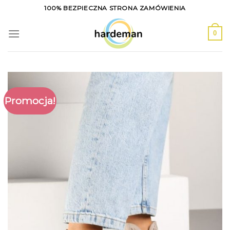
Skip
100% BEZPIECZNA STRONA ZAMÓWIENIA
to
content
0
Promocja!