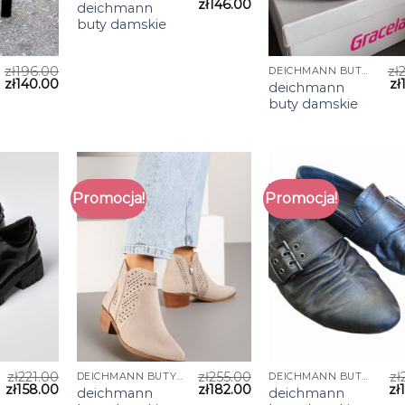
zł
146.00
deichmann
buty damskie
zł
196.00
zł
DEICHMANN BUTY DAMSKIE
zł
140.00
zł
deichmann
buty damskie
Promocja!
Promocja!
zł
221.00
zł
255.00
zł
DEICHMANN BUTY DAMSKIE
DEICHMANN BUTY DAMSKIE
zł
158.00
zł
182.00
zł
deichmann
deichmann