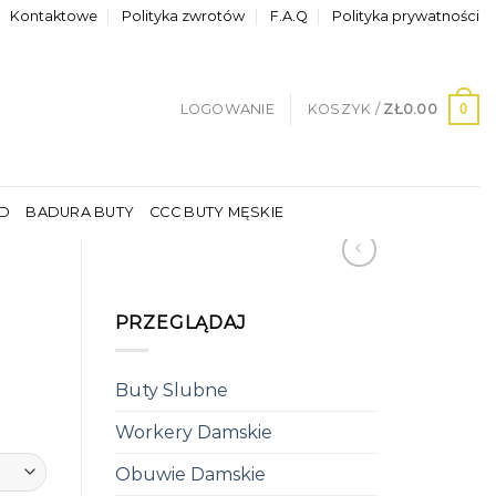
Kontaktowe
Polityka zwrotów
F.A.Q
Polityka prywatności
0
LOGOWANIE
KOSZYK /
ZŁ
0.00
LD
BADURA BUTY
CCC BUTY MĘSKIE
PRZEGLĄDAJ
Buty Slubne
Workery Damskie
Obuwie Damskie