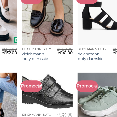
zł
213.00
zł
197.00
zł
DEICHMANN BUTY DAMSKIE
DEICHMANN BUTY DAMSKIE
zł
152.00
zł
141.00
zł
deichmann
deichmann
buty damskie
buty damskie
Promocja!
Promocja!
zł
204.00
DEICHMANN BUTY DAMSKIE