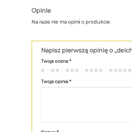
Opinie
Na razie nie ma opinii o produkcie.
Napisz pierwszą opinię o „de
Twoja ocena
*
1
2
3
4
5
Twoja opinia
*