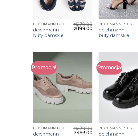
zł
279.00
DEICHMANN BUTY DAMSKIE
DEICHMANN BUTY DAMSKIE
zł
199.00
deichmann
deichmann
buty damskie
buty damskie
Promocja!
Promocja!
zł
270.00
DEICHMANN BUTY DAMSKIE
DEICHMANN BUTY DAMSKIE
zł
193.00
deichmann
deichmann