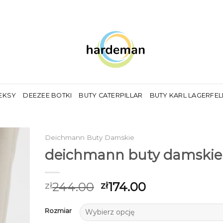
EKSY
DEEZEE BOTKI
BUTY CATERPILLAR
BUTY KARL LAGERFE
Deichmann Buty Damskie
deichmann buty damskie
244.00
174.00
zł
zł
Rozmiar