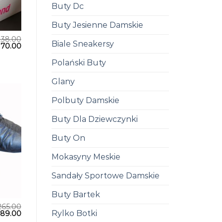
Buty Dc
Buty Jesienne Damskie
238.00
Biale Sneakersy
170.00
Polański Buty
Glany
Polbuty Damskie
Buty Dla Dziewczynki
Buty On
Mokasyny Meskie
Sandały Sportowe Damskie
Buty Bartek
265.00
Rylko Botki
189.00