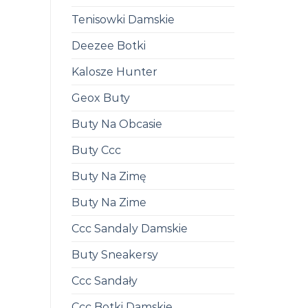
Tenisowki Damskie
Deezee Botki
Kalosze Hunter
Geox Buty
Buty Na Obcasie
Buty Ccc
Buty Na Zimę
Buty Na Zime
Ccc Sandaly Damskie
Buty Sneakersy
Ccc Sandały
Ccc Botki Damskie