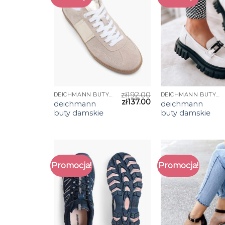
zł
192.00
DEICHMANN BUTY DAMSKIE
DEICHMANN BUTY DAMSKIE
zł
137.00
deichmann
deichmann
buty damskie
buty damskie
Promocja!
Promocja!