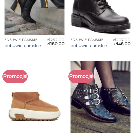
zł
252.00
zł
207.00
EOBUWIE DAMSKIE
EOBUWIE DAMSKIE
zł
180.00
zł
148.00
eobuwie damskie
eobuwie damskie
Promocja!
Promocja!