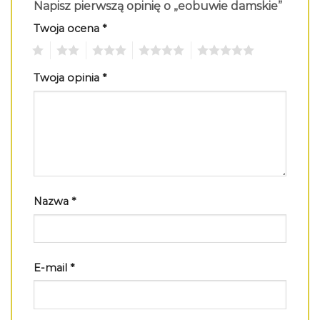
Napisz pierwszą opinię o „eobuwie damskie”
Twoja ocena
*
1
2
3
4
5
Twoja opinia
*
Nazwa
*
E-mail
*