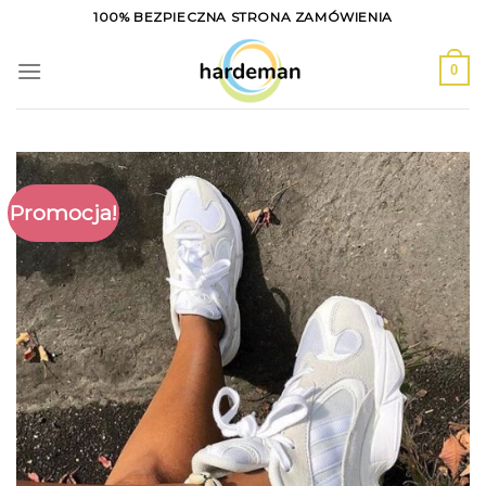
Skip
100% BEZPIECZNA STRONA ZAMÓWIENIA
to
content
0
Promocja!