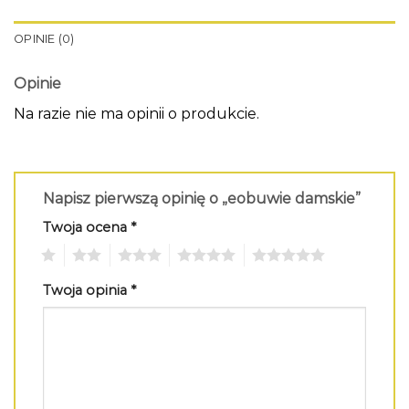
OPINIE (0)
Opinie
Na razie nie ma opinii o produkcie.
Napisz pierwszą opinię o „eobuwie damskie”
Twoja ocena
*
1
2
3
4
5
Twoja opinia
*