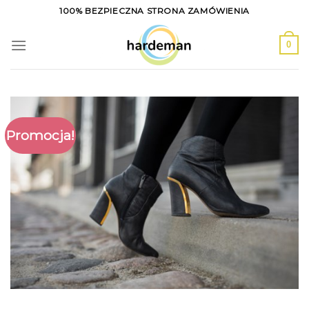
Skip
100% BEZPIECZNA STRONA ZAMÓWIENIA
to
content
0
Promocja!