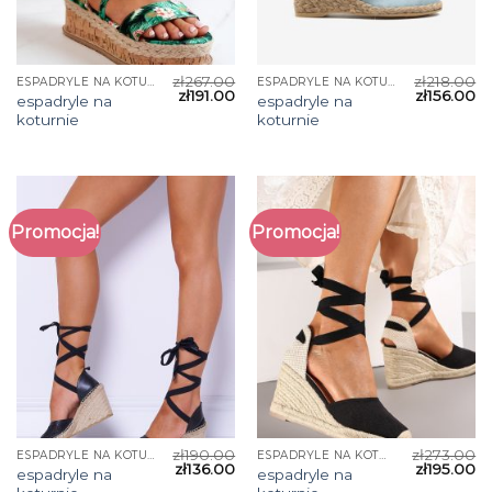
zł
267.00
zł
218.00
ESPADRYLE NA KOTURNIE
ESPADRYLE NA KOTURNIE
zł
191.00
zł
156.00
espadryle na
espadryle na
koturnie
koturnie
Promocja!
Promocja!
zł
190.00
zł
273.00
ESPADRYLE NA KOTURNIE
ESPADRYLE NA KOTURNIE
zł
136.00
zł
195.00
espadryle na
espadryle na