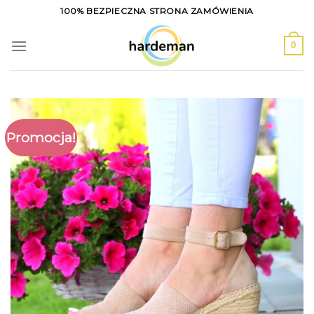
Skip
100% BEZPIECZNA STRONA ZAMÓWIENIA
to
content
0
Promocja!