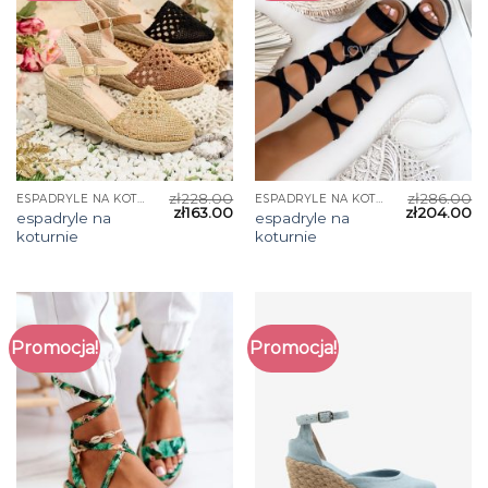
zł
228.00
zł
286.00
ESPADRYLE NA KOTURNIE
ESPADRYLE NA KOTURNIE
zł
163.00
zł
204.00
espadryle na
espadryle na
koturnie
koturnie
Promocja!
Promocja!