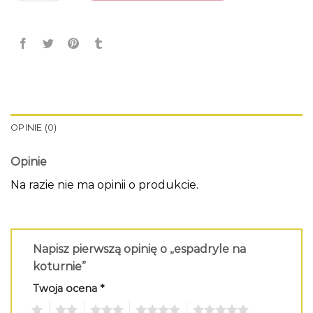
OPINIE (0)
Opinie
Na razie nie ma opinii o produkcie.
Napisz pierwszą opinię o „espadryle na
koturnie”
Twoja ocena
*
1
2
3
4
5