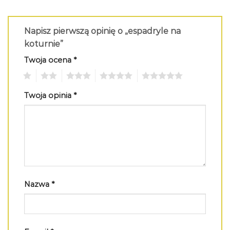
Napisz pierwszą opinię o „espadryle na
koturnie”
Twoja ocena
*
1
2
3
4
5
Twoja opinia
*
Nazwa
*