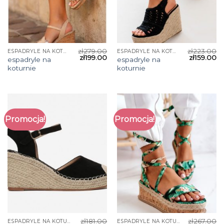
zł
279.00
zł
223.00
ESPADRYLE NA KOTURNIE
ESPADRYLE NA KOTURNIE
zł
199.00
zł
159.00
espadryle na
espadryle na
koturnie
koturnie
Promocja!
Promocja!
zł
181.00
zł
267.00
ESPADRYLE NA KOTURNIE
ESPADRYLE NA KOTURNIE