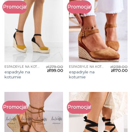
Promocja!
Promocja!
zł
279.00
zł
238.00
ESPADRYLE NA KOTURNIE
ESPADRYLE NA KOTURNIE
zł
199.00
zł
170.00
espadryle na
espadryle na
koturnie
koturnie
Promocja!
Promocja!