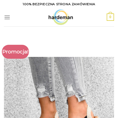
Skip
100% BEZPIECZNA STRONA ZAMÓWIENIA
to
content
0
Promocja!