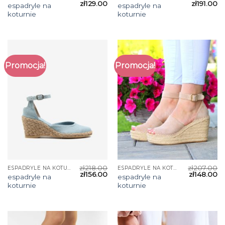
zł
129.00
zł
191.00
espadryle na
espadryle na
koturnie
koturnie
Promocja!
Promocja!
zł
218.00
zł
207.00
ESPADRYLE NA KOTURNIE
ESPADRYLE NA KOTURNIE
zł
156.00
zł
148.00
espadryle na
espadryle na
koturnie
koturnie