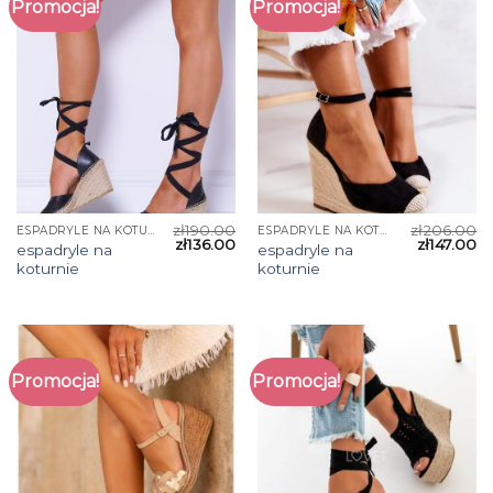
Promocja!
Promocja!
zł
190.00
zł
206.00
ESPADRYLE NA KOTURNIE
ESPADRYLE NA KOTURNIE
zł
136.00
zł
147.00
espadryle na
espadryle na
koturnie
koturnie
Promocja!
Promocja!