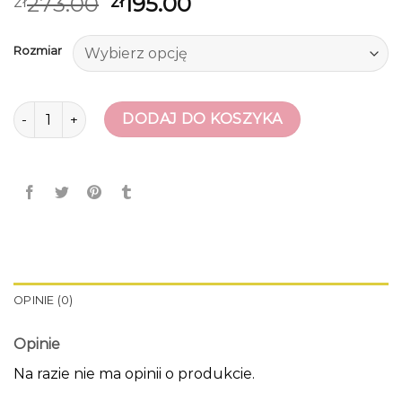
273.00
195.00
zł
zł
Rozmiar
ilość espadryle na koturnie
DODAJ DO KOSZYKA
OPINIE (0)
Opinie
Na razie nie ma opinii o produkcie.