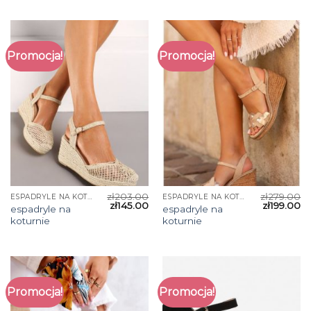
Promocja!
Promocja!
zł
203.00
zł
279.00
ESPADRYLE NA KOTURNIE
ESPADRYLE NA KOTURNIE
zł
145.00
zł
199.00
espadryle na
espadryle na
koturnie
koturnie
Promocja!
Promocja!