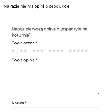
Na razie nie ma opinii o produkcie.
Napisz pierwszą opinię o „espadryle na
koturnie”
Twoja ocena
*
1
2
3
4
5
Twoja opinia
*
Nazwa
*