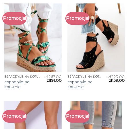
Promocja!
Promocja!
zł
267.00
zł
223.00
ESPADRYLE NA KOTURNIE
ESPADRYLE NA KOTURNIE
zł
191.00
zł
159.00
espadryle na
espadryle na
koturnie
koturnie
Promocja!
Promocja!