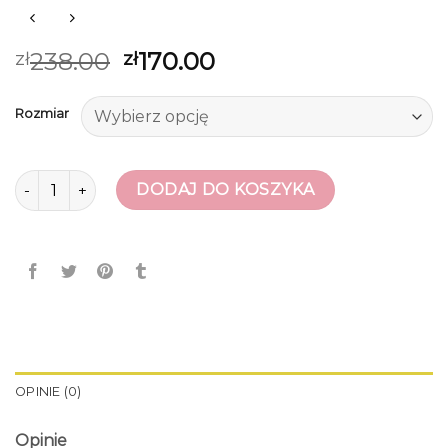
238.00
170.00
zł
zł
Rozmiar
ilość espadryle na koturnie
DODAJ DO KOSZYKA
OPINIE (0)
Opinie