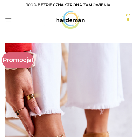
Skip
100% BEZPIECZNA STRONA ZAMÓWIENIA
to
content
0
Promocja!