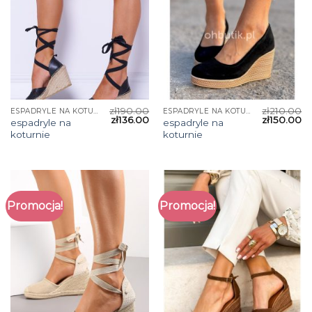
zł
190.00
zł
210.00
ESPADRYLE NA KOTURNIE
ESPADRYLE NA KOTURNIE
zł
136.00
zł
150.00
espadryle na
espadryle na
koturnie
koturnie
Promocja!
Promocja!