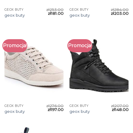
zł
253.00
zł
284.00
GEOX BUTY
GEOX BUTY
zł
181.00
zł
203.00
geox buty
geox buty
Promocja!
Promocja!
zł
276.00
zł
207.00
GEOX BUTY
GEOX BUTY
zł
197.00
zł
148.00
geox buty
geox buty