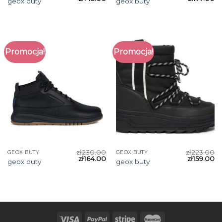
geox buty
geox buty
Promocja!
Promocja!
zł
230.00
zł
223.00
GEOX BUTY
GEOX BUTY
zł
164.00
zł
159.00
geox buty
geox buty