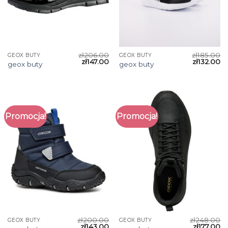
zł
206.00
zł
185.00
GEOX BUTY
GEOX BUTY
zł
147.00
zł
132.00
geox buty
geox buty
Promocja!
Promocja!
zł
200.00
zł
248.00
GEOX BUTY
GEOX BUTY
zł
143.00
zł
177.00