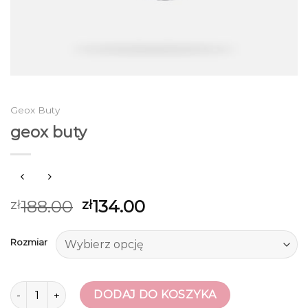
Geox Buty
geox buty
188.00
134.00
zł
zł
Rozmiar
ilość geox buty
DODAJ DO KOSZYKA