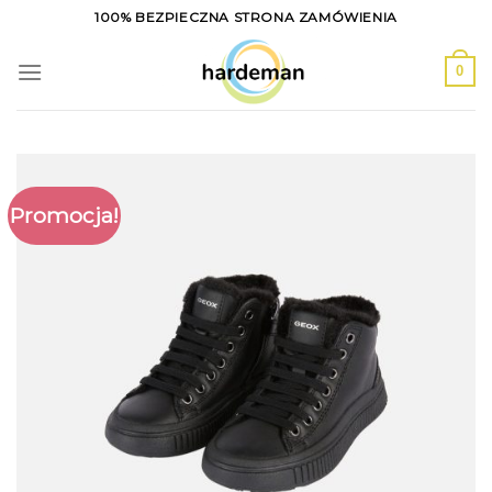
Skip
100% BEZPIECZNA STRONA ZAMÓWIENIA
to
content
0
Promocja!