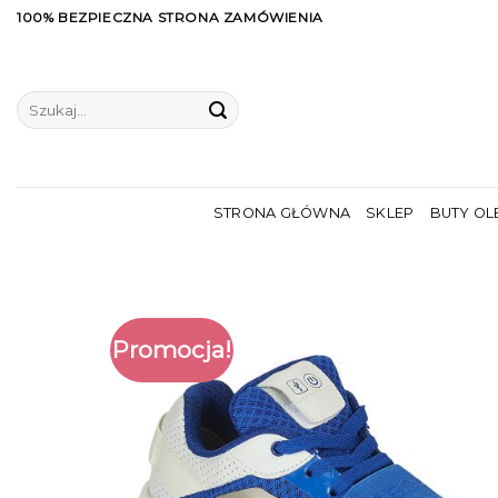
Skip
100% BEZPIECZNA STRONA ZAMÓWIENIA
to
content
Szukaj:
STRONA GŁÓWNA
SKLEP
BUTY OL
Promocja!