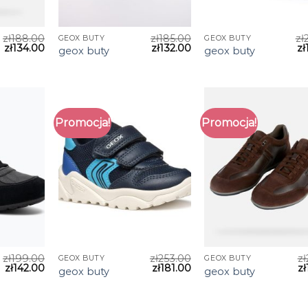
zł
188.00
zł
185.00
zł
GEOX BUTY
GEOX BUTY
zł
134.00
zł
132.00
zł
geox buty
geox buty
Promocja!
Promocja!
zł
199.00
zł
253.00
zł
GEOX BUTY
GEOX BUTY
zł
142.00
zł
181.00
zł
geox buty
geox buty