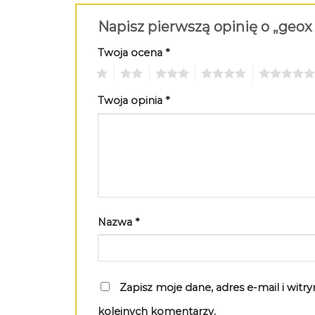
Napisz pierwszą opinię o „geox
Twoja ocena
*
1
2
3
4
5
Twoja opinia
*
Nazwa
*
Zapisz moje dane, adres e-mail i wit
kolejnych komentarzy.