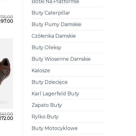
Botki Na Platformie
Buty Caterpillar
276.00
197.00
Buty Pumy Damskie
Czółenka Damskie
Buty Oleksy
Buty Wiosenne Damskie
Kalosze
Buty Dziecięce
Karl Lagerfeld Buty
Zapato Buty
241.00
Rylko Buty
172.00
Buty Motocyklowe