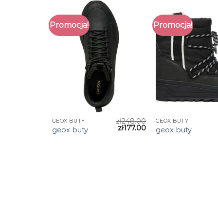
Promocja!
Promocja!
zł
248.00
GEOX BUTY
GEOX BUTY
zł
177.00
geox buty
geox buty