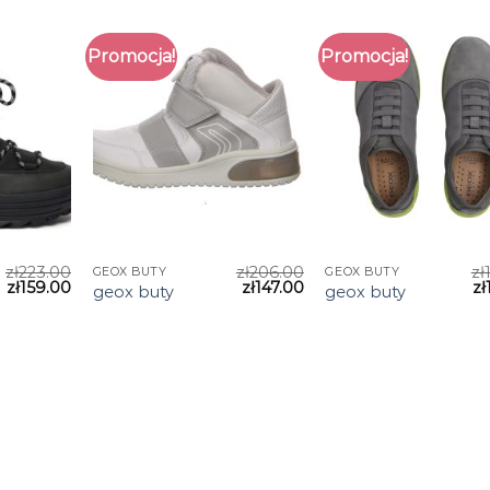
Promocja!
Promocja!
zł
223.00
zł
206.00
zł
GEOX BUTY
GEOX BUTY
zł
159.00
zł
147.00
zł
geox buty
geox buty