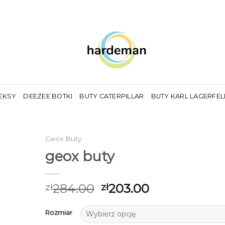
EKSY
DEEZEE BOTKI
BUTY CATERPILLAR
BUTY KARL LAGERFE
Geox Buty
geox buty
284.00
203.00
zł
zł
Rozmiar