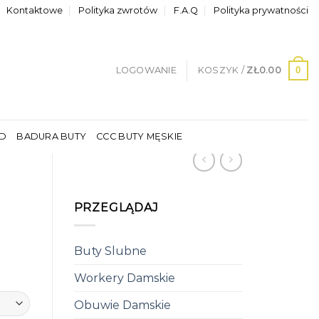
Kontaktowe
Polityka zwrotów
F.A.Q
Polityka prywatności
0
LOGOWANIE
KOSZYK /
ZŁ
0.00
LD
BADURA BUTY
CCC BUTY MĘSKIE
PRZEGLĄDAJ
Buty Slubne
Workery Damskie
Obuwie Damskie