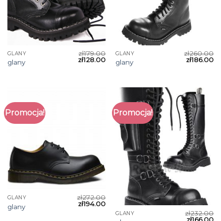
zł
179.00
zł
260.00
GLANY
GLANY
zł
128.00
zł
186.00
glany
glany
Promocja!
Promocja!
zł
272.00
GLANY
zł
194.00
glany
zł
232.00
GLANY
zł
166.00