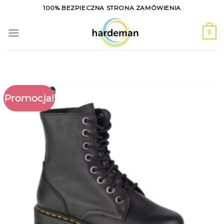
Skip
100% BEZPIECZNA STRONA ZAMÓWIENIA
to
content
0
Promocja!