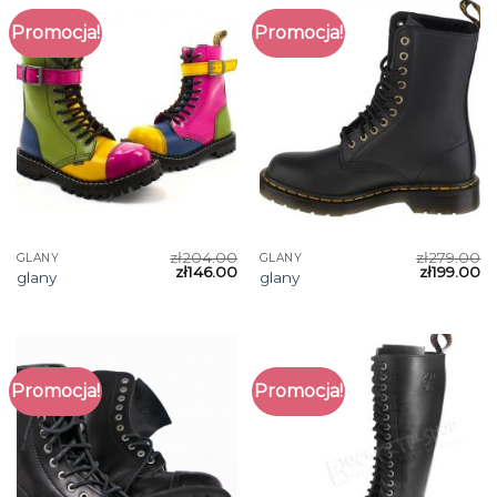
Promocja!
Promocja!
zł
204.00
zł
279.00
GLANY
GLANY
zł
146.00
zł
199.00
glany
glany
Promocja!
Promocja!