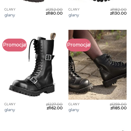
zł
252.00
zł
182.00
GLANY
GLANY
zł
180.00
zł
130.00
glany
glany
Promocja!
Promocja!
zł
227.00
zł
259.00
GLANY
GLANY
zł
162.00
zł
185.00
glany
glany