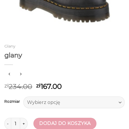
Glany
glany
234.00
167.00
zł
zł
Rozmiar
ilość glany
DODAJ DO KOSZYKA