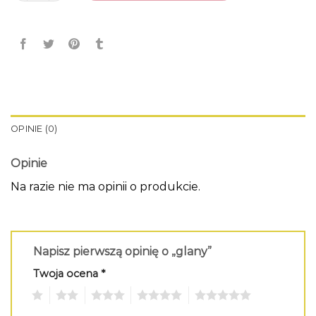
OPINIE (0)
Opinie
Na razie nie ma opinii o produkcie.
Napisz pierwszą opinię o „glany”
Twoja ocena
*
1
2
3
4
5