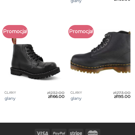
glany
Promocja!
Promocja!
zł
232.00
zł
273.00
GLANY
GLANY
zł
166.00
zł
195.00
glany
glany