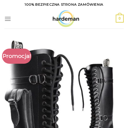
Skip
100% BEZPIECZNA STRONA ZAMÓWIENIA
to
content
0
Promocja!