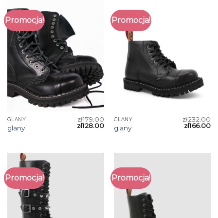
Promocja!
Promocja!
zł
179.00
zł
232.00
GLANY
GLANY
zł
128.00
zł
166.00
glany
glany
Promocja!
Promocja!