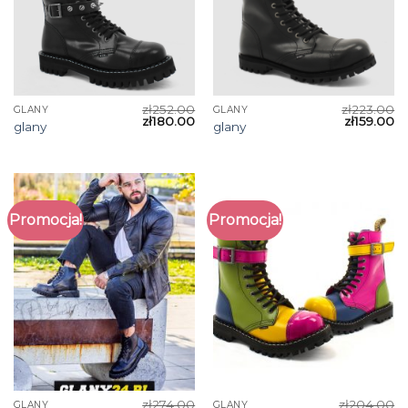
zł
252.00
zł
223.00
GLANY
GLANY
zł
180.00
zł
159.00
glany
glany
Promocja!
Promocja!
zł
274.00
zł
204.00
GLANY
GLANY