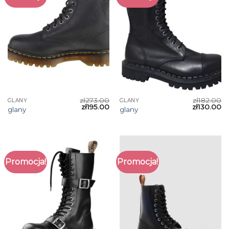
zł
273.00
zł
182.00
GLANY
GLANY
zł
195.00
zł
130.00
glany
glany
Promocja!
Promocja!