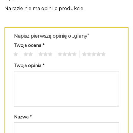
Na razie nie ma opinii o produkcie.
Napisz pierwszą opinię o „glany”
Twoja ocena
*
1
2
3
4
5
Twoja opinia
*
Nazwa
*