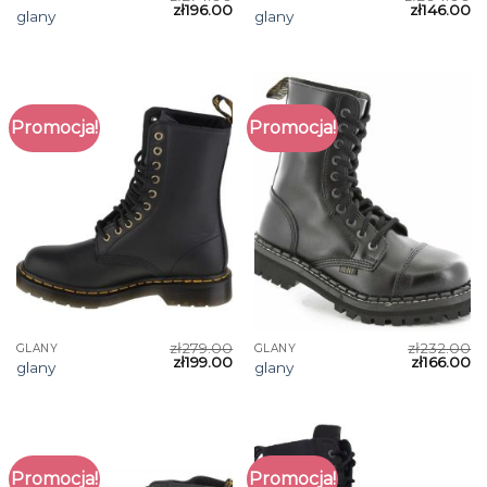
zł
196.00
zł
146.00
glany
glany
Promocja!
Promocja!
zł
279.00
zł
232.00
GLANY
GLANY
zł
199.00
zł
166.00
glany
glany
Promocja!
Promocja!