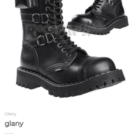
Glany
glany