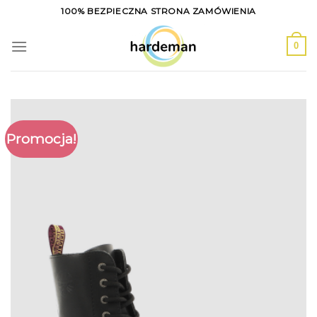
Skip
100% BEZPIECZNA STRONA ZAMÓWIENIA
to
content
0
Promocja!