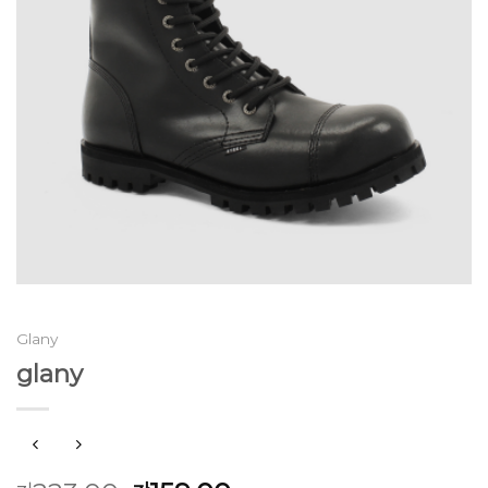
Glany
glany