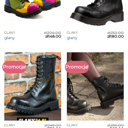
zł
204.00
zł
252.00
GLANY
GLANY
zł
146.00
zł
180.00
glany
glany
Promocja!
Promocja!
zł
249.00
zł
259.00
GLANY
GLANY