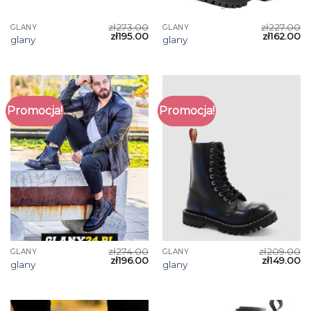
zł
273.00
zł
227.00
GLANY
GLANY
zł
195.00
zł
162.00
glany
glany
Promocja!
Promocja!
zł
274.00
zł
209.00
GLANY
GLANY
zł
196.00
zł
149.00
glany
glany