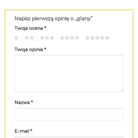
Napisz pierwszą opinię o „glany”
Twoja ocena
*
1
2
3
4
5
Twoja opinia
*
Nazwa
*
E-mail
*