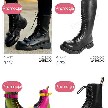
Promocja!
Promocja!
zł
211.00
zł
260.00
GLANY
GLANY
zł
151.00
zł
186.00
glany
glany
Promocja!
Promocja!