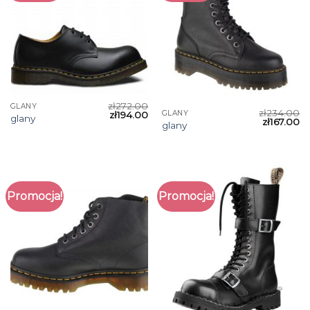
zł
272.00
GLANY
zł
234.00
GLANY
zł
194.00
glany
zł
167.00
glany
Promocja!
Promocja!