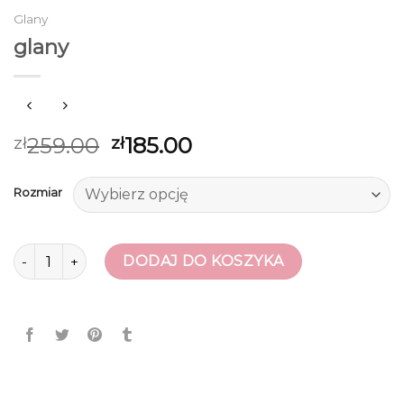
Glany
glany
259.00
185.00
zł
zł
Rozmiar
ilość glany
DODAJ DO KOSZYKA