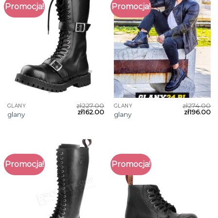
Promocja!
Promocja!
zł
227.00
zł
274.00
GLANY
GLANY
zł
162.00
zł
196.00
glany
glany
Promocja!
Promocja!