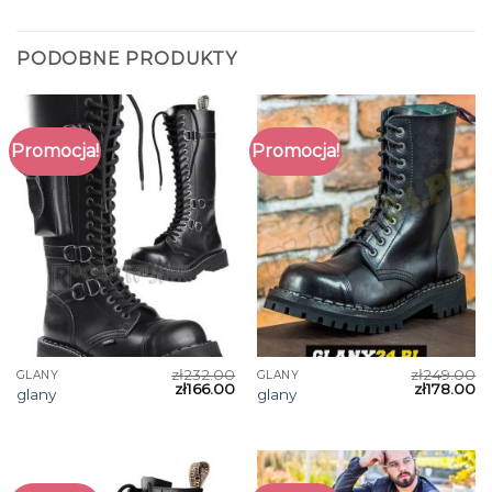
PODOBNE PRODUKTY
Promocja!
Promocja!
zł
232.00
zł
249.00
GLANY
GLANY
zł
166.00
zł
178.00
glany
glany