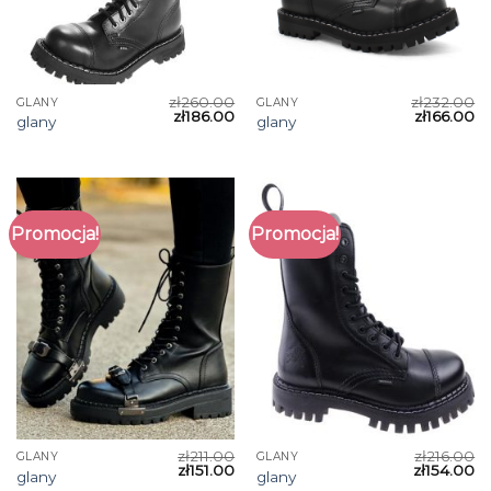
zł
260.00
zł
232.00
GLANY
GLANY
zł
186.00
zł
166.00
glany
glany
Promocja!
Promocja!
zł
211.00
zł
216.00
GLANY
GLANY
zł
151.00
zł
154.00
glany
glany