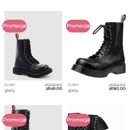
Promocja!
Promocja!
zł
209.00
zł
252.00
GLANY
GLANY
zł
149.00
zł
180.00
glany
glany
Promocja!
Promocja!