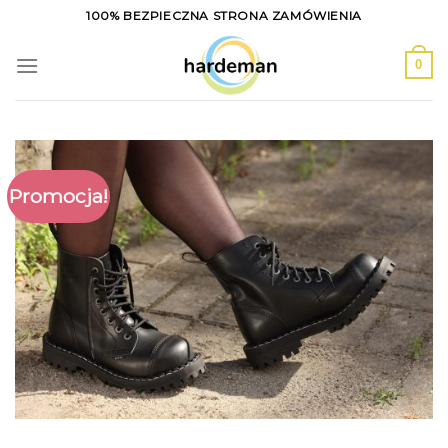
Skip
100% BEZPIECZNA STRONA ZAMÓWIENIA
to
content
0
Promocja!