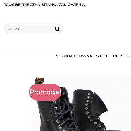
Skip
100% BEZPIECZNA STRONA ZAMÓWIENIA
to
content
Szukaj:
STRONA GŁÓWNA
SKLEP
BUTY OL
Promocja!