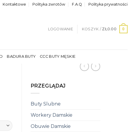
Kontaktowe
Polityka zwrotów
F.A.Q
Polityka prywatności
0
LOGOWANIE
KOSZYK /
ZŁ
0.00
LD
BADURA BUTY
CCC BUTY MĘSKIE
PRZEGLĄDAJ
Buty Slubne
Workery Damskie
Obuwie Damskie