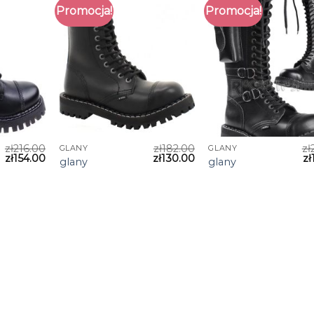
Promocja!
Promocja!
zł
216.00
zł
182.00
zł
GLANY
GLANY
zł
154.00
zł
130.00
zł
glany
glany