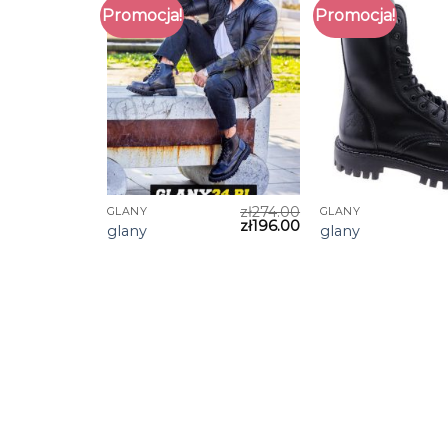
Promocja!
Promocja!
zł
274.00
GLANY
GLANY
zł
196.00
glany
glany