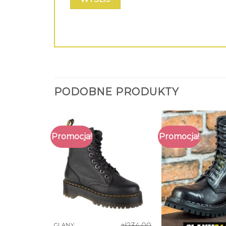
PODOBNE PRODUKTY
Promocja!
Promocja!
zł
234.00
GLANY