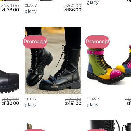
zł
glany
zł
249.00
zł
260.00
GLANY
zł
178.00
zł
186.00
glany
Promocja!
Promocja!
zł
182.00
zł
211.00
zł
GLANY
GLANY
zł
130.00
zł
151.00
zł
glany
glany