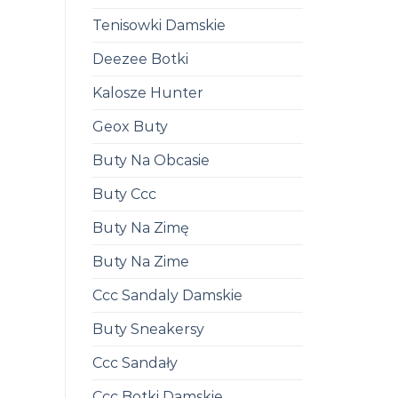
Tenisowki Damskie
Deezee Botki
Kalosze Hunter
Geox Buty
Buty Na Obcasie
Buty Ccc
Buty Na Zimę
Buty Na Zime
Ccc Sandaly Damskie
Buty Sneakersy
Ccc Sandały
Ccc Botki Damskie