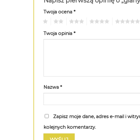
Napisz pierwszą opinię o „glan
Twoja ocena
*
1
2
3
4
5
Twoja opinia
*
Nazwa
*
Zapisz moje dane, adres e-mail i wit
kolejnych komentarzy.