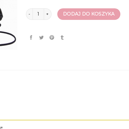
ilość glany
DODAJ DO KOSZYKA