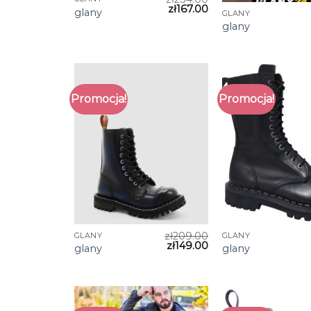
zł
167.00
glany
GLANY
glany
Promocja!
Promocja!
zł
209.00
GLANY
GLANY
zł
149.00
glany
glany