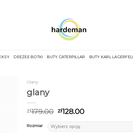
EKSY
DEEZEE BOTKI
BUTY CATERPILLAR
BUTY KARL LAGERFE
Glany
glany
179.00
128.00
zł
zł
Rozmiar