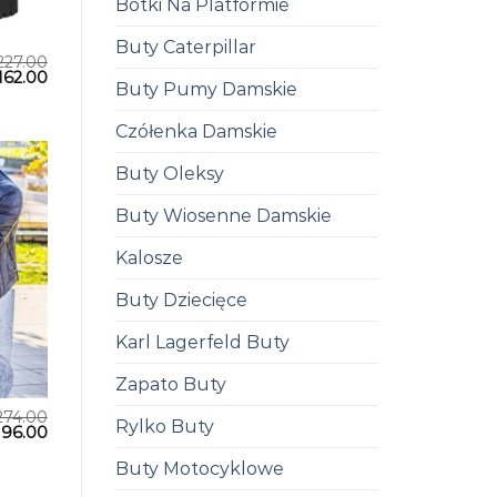
Botki Na Platformie
Buty Caterpillar
227.00
162.00
Buty Pumy Damskie
Czółenka Damskie
Buty Oleksy
Buty Wiosenne Damskie
Kalosze
Buty Dziecięce
Karl Lagerfeld Buty
Zapato Buty
274.00
Rylko Buty
196.00
Buty Motocyklowe