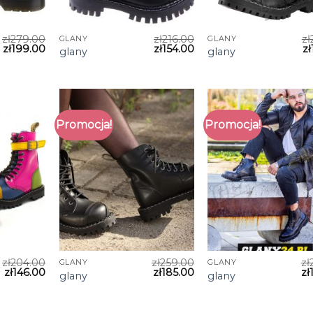
zł
279.00
zł
216.00
zł
GLANY
GLANY
zł
199.00
zł
154.00
zł
glany
glany
Promocja!
Promocja!
zł
204.00
zł
259.00
zł
GLANY
GLANY
zł
146.00
zł
185.00
zł
glany
glany