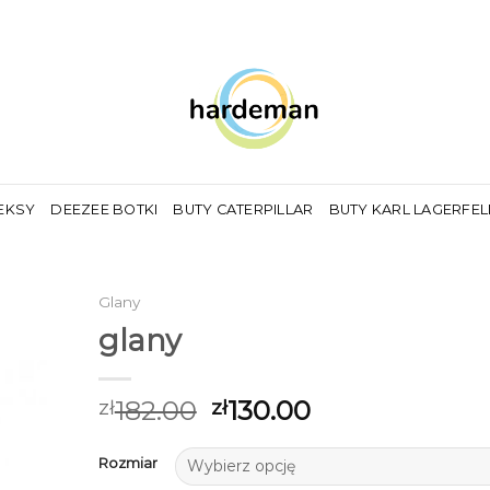
EKSY
DEEZEE BOTKI
BUTY CATERPILLAR
BUTY KARL LAGERFE
Glany
glany
182.00
130.00
zł
zł
Rozmiar