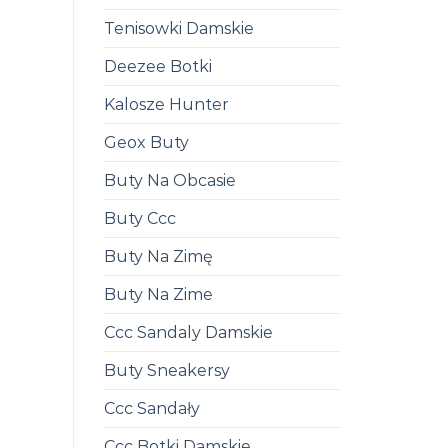
Tenisowki Damskie
Deezee Botki
Kalosze Hunter
Geox Buty
Buty Na Obcasie
Buty Ccc
Buty Na Zimę
Buty Na Zime
Ccc Sandaly Damskie
Buty Sneakersy
Ccc Sandały
Ccc Botki Damskie