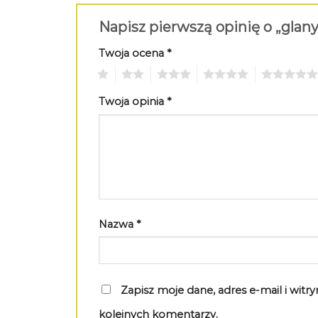
Napisz pierwszą opinię o „glan
Twoja ocena
*
1
2
3
4
5
Twoja opinia
*
Nazwa
*
Zapisz moje dane, adres e-mail i wit
kolejnych komentarzy.