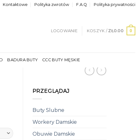
Kontaktowe
Polityka zwrotów
F.A.Q
Polityka prywatności
0
LOGOWANIE
KOSZYK /
ZŁ
0.00
LD
BADURA BUTY
CCC BUTY MĘSKIE
PRZEGLĄDAJ
Buty Slubne
Workery Damskie
Obuwie Damskie