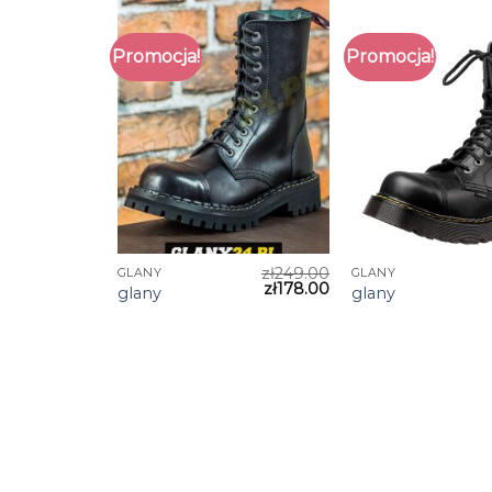
Promocja!
Promocja!
zł
249.00
GLANY
GLANY
zł
178.00
glany
glany