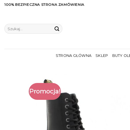
Skip
100% BEZPIECZNA STRONA ZAMÓWIENIA
to
content
Szukaj:
STRONA GŁÓWNA
SKLEP
BUTY OL
Promocja!