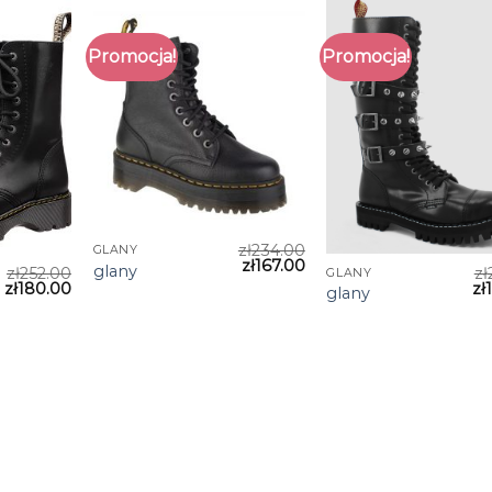
Promocja!
Promocja!
zł
234.00
GLANY
zł
167.00
glany
zł
252.00
zł
GLANY
zł
180.00
zł
glany