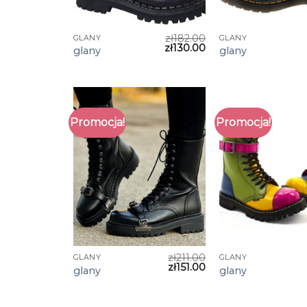
zł
182.00
GLANY
GLANY
zł
130.00
glany
glany
Promocja!
Promocja!
zł
211.00
GLANY
GLANY
zł
151.00
glany
glany