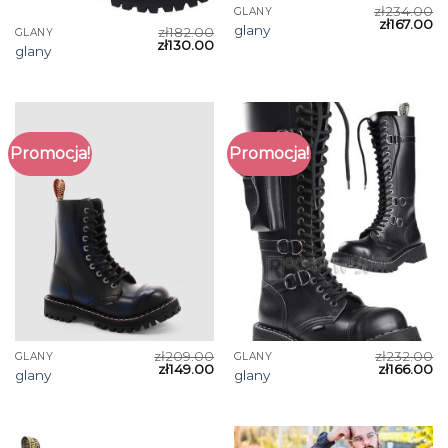
zł
234.00
GLANY
zł
167.00
glany
zł
182.00
GLANY
zł
130.00
glany
Promocja!
Promocja!
zł
209.00
zł
232.00
GLANY
GLANY
zł
149.00
zł
166.00
glany
glany