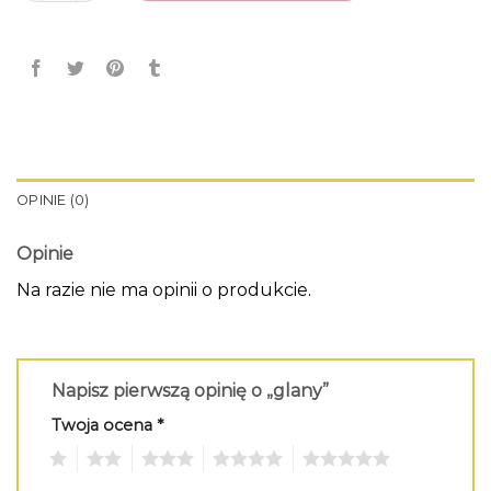
OPINIE (0)
Opinie
Na razie nie ma opinii o produkcie.
Napisz pierwszą opinię o „glany”
Twoja ocena
*
1
2
3
4
5