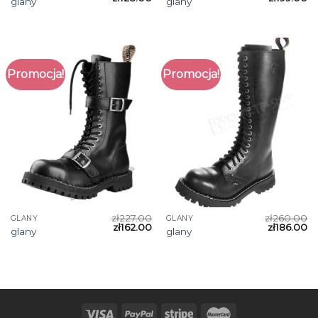
glany
glany
Promocja!
Promocja!
zł
227.00
zł
260.00
GLANY
GLANY
zł
162.00
zł
186.00
glany
glany