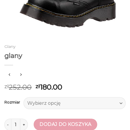
Glany
glany
252.00
180.00
zł
zł
Rozmiar
ilość glany
DODAJ DO KOSZYKA