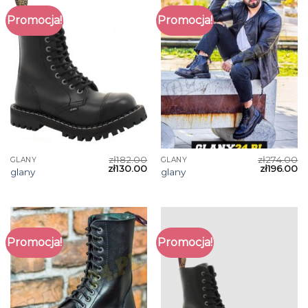
Promocja!
Promocja!
zł
182.00
zł
274.00
GLANY
GLANY
zł
130.00
zł
196.00
glany
glany
Promocja!
Promocja!