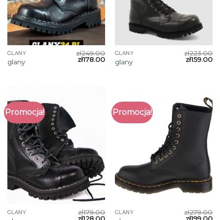
zł
249.00
zł
223.00
GLANY
GLANY
zł
178.00
zł
159.00
glany
glany
Promocja!
Promocja!
zł
179.00
zł
279.00
GLANY
GLANY
zł
128.00
zł
199.00