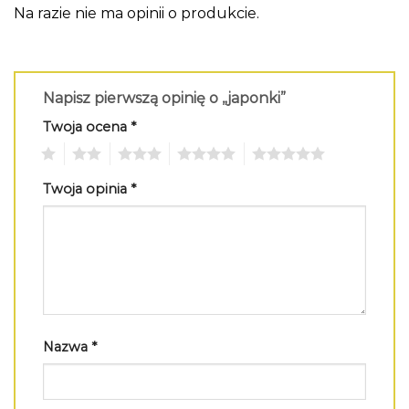
Na razie nie ma opinii o produkcie.
Napisz pierwszą opinię o „japonki”
Twoja ocena
*
1
2
3
4
5
Twoja opinia
*
Nazwa
*