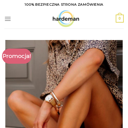
Skip
100% BEZPIECZNA STRONA ZAMÓWIENIA
to
content
0
Promocja!