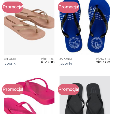
Promocja!
Promocja!
zł
181.00
zł
214.00
JAPONKI
JAPONKI
zł
129.00
zł
153.00
japonki
japonki
Promocja!
Promocja!