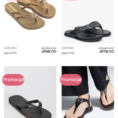
zł
235.00
zł
249.00
JAPONKI
JAPONKI
zł
168.00
zł
178.00
japonki
japonki
Promocja!
Promocja!