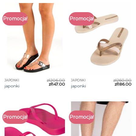
Promocja!
Promocja!
zł
206.00
zł
260.00
JAPONKI
JAPONKI
zł
147.00
zł
186.00
japonki
japonki
Promocja!
Promocja!