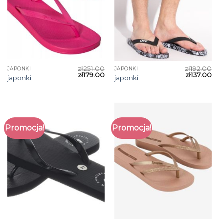
zł
251.00
zł
192.00
JAPONKI
JAPONKI
zł
179.00
zł
137.00
japonki
japonki
Promocja!
Promocja!