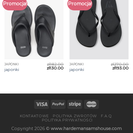
Promocja!
Promocja!
zł
182.00
zł
270.00
JAPONKI
JAPONKI
zł
130.00
zł
193.00
japonki
japonki
KONTAKTOWE
POLITYKA ZWROTÓW
F.A.Q
POLITYKA PRYWATNOŚCI
Copyright 2026 ©
www.hardemansamshouse.com