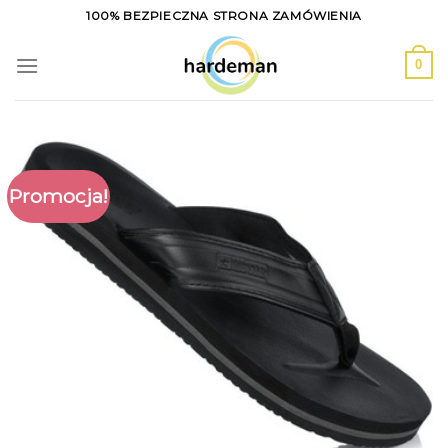
Skip
100% BEZPIECZNA STRONA ZAMÓWIENIA
to
content
0
Promocja!