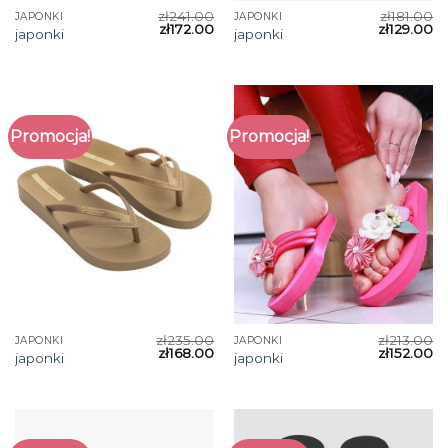
zł
241.00
zł
181.00
JAPONKI
JAPONKI
zł
172.00
zł
129.00
japonki
japonki
Promocja!
Promocja!
zł
235.00
zł
213.00
JAPONKI
JAPONKI
zł
168.00
zł
152.00
japonki
japonki