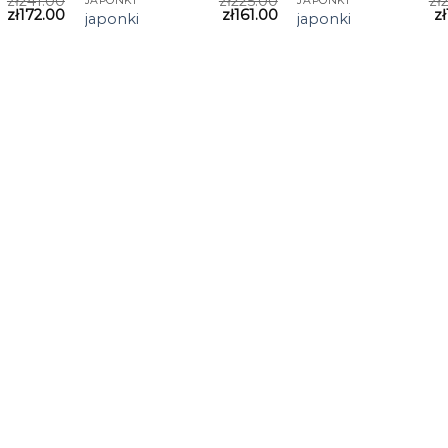
zł
241.00
zł
225.00
zł
JAPONKI
JAPONKI
zł
172.00
zł
161.00
zł
japonki
japonki