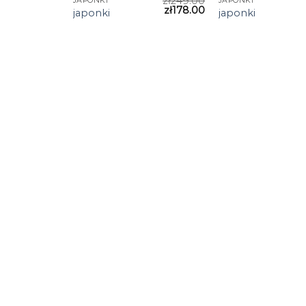
zł
249.00
JAPONKI
JAPONKI
zł
178.00
japonki
japonki