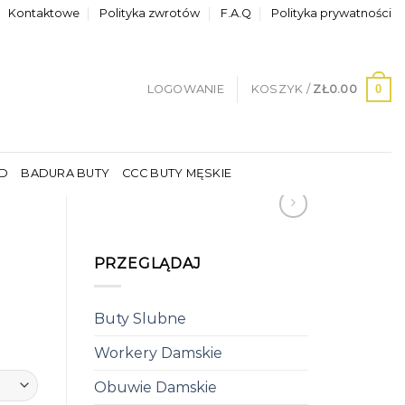
Kontaktowe
Polityka zwrotów
F.A.Q
Polityka prywatności
0
LOGOWANIE
KOSZYK /
ZŁ
0.00
LD
BADURA BUTY
CCC BUTY MĘSKIE
PRZEGLĄDAJ
Buty Slubne
Workery Damskie
Obuwie Damskie