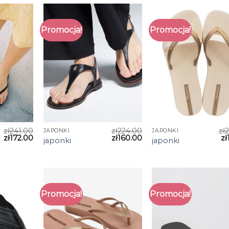
Promocja!
Promocja!
zł
241.00
zł
224.00
zł
JAPONKI
JAPONKI
zł
172.00
zł
160.00
zł
japonki
japonki
Promocja!
Promocja!