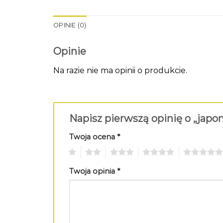
OPINIE (0)
Opinie
Na razie nie ma opinii o produkcie.
Napisz pierwszą opinię o „japo
Twoja ocena
*
1
2
3
4
5
Twoja opinia
*