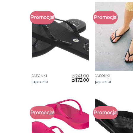
Promocja!
Promocja!
zł
241.00
JAPONKI
JAPONKI
zł
172.00
japonki
japonki
Promocja!
Promocja!