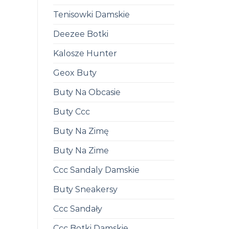
Tenisowki Damskie
Deezee Botki
Kalosze Hunter
Geox Buty
Buty Na Obcasie
Buty Ccc
Buty Na Zimę
Buty Na Zime
Ccc Sandaly Damskie
Buty Sneakersy
Ccc Sandały
Ccc Botki Damskie