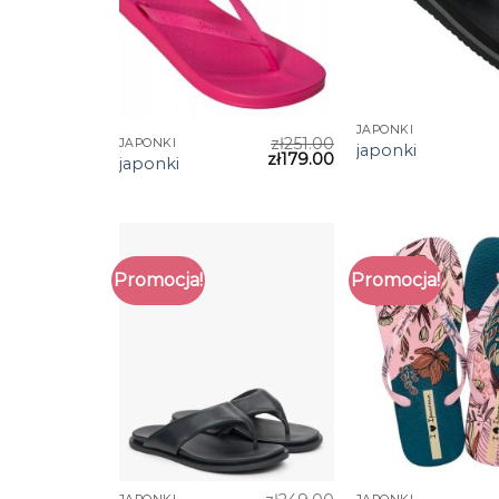
JAPONKI
zł
251.00
JAPONKI
japonki
zł
179.00
japonki
Promocja!
Promocja!