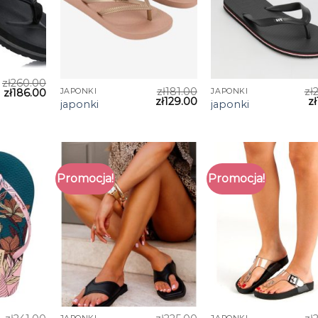
zł
260.00
zł
181.00
zł
JAPONKI
JAPONKI
zł
186.00
zł
129.00
zł
japonki
japonki
Promocja!
Promocja!