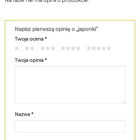
Na razie nie ma opinii o produkcie.
Napisz pierwszą opinię o „japonki”
Twoja ocena
*
1
2
3
4
5
Twoja opinia
*
Nazwa
*