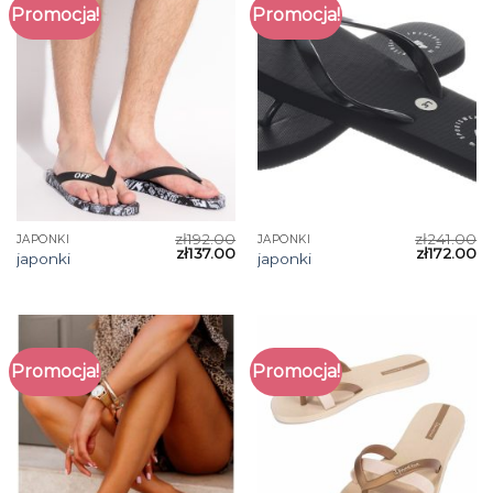
Promocja!
Promocja!
zł
192.00
zł
241.00
JAPONKI
JAPONKI
zł
137.00
zł
172.00
japonki
japonki
Promocja!
Promocja!