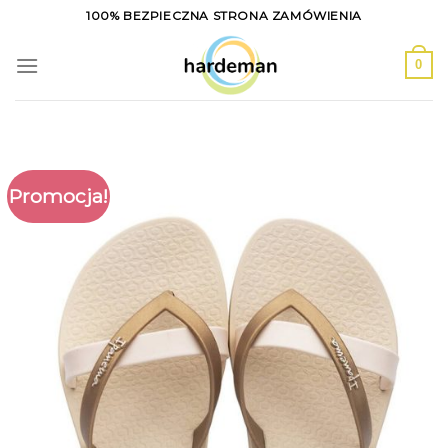
Skip
100% BEZPIECZNA STRONA ZAMÓWIENIA
to
content
0
Promocja!