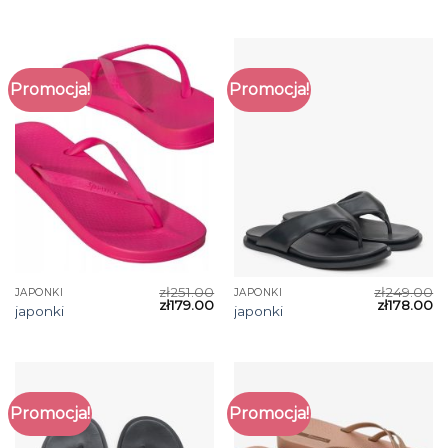
Promocja!
Promocja!
zł
251.00
zł
249.00
JAPONKI
JAPONKI
zł
179.00
zł
178.00
japonki
japonki
Promocja!
Promocja!