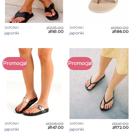
zł
225.00
zł
260.00
JAPONKI
JAPONKI
zł
161.00
zł
186.00
japonki
japonki
Promocja!
Promocja!
zł
206.00
zł
241.00
JAPONKI
JAPONKI
zł
147.00
zł
172.00
japonki
japonki