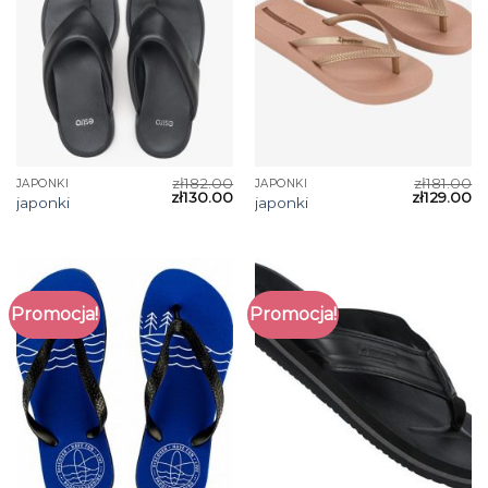
zł
182.00
zł
181.00
JAPONKI
JAPONKI
zł
130.00
zł
129.00
japonki
japonki
Promocja!
Promocja!