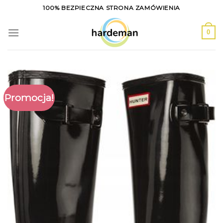
Skip
100% BEZPIECZNA STRONA ZAMÓWIENIA
to
content
0
Promocja!