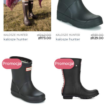
zł
242.00
zł
181.00
KALOSZE HUNTER
KALOSZE HUNTER
zł
173.00
zł
129.00
kalosze hunter
kalosze hunter
Promocja!
Promocja!