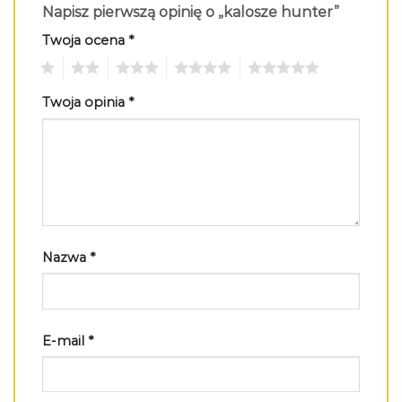
Napisz pierwszą opinię o „kalosze hunter”
Twoja ocena
*
1
2
3
4
5
Twoja opinia
*
Nazwa
*
E-mail
*