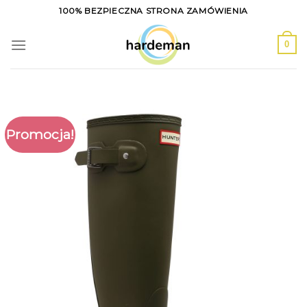
Skip
100% BEZPIECZNA STRONA ZAMÓWIENIA
to
content
0
Promocja!