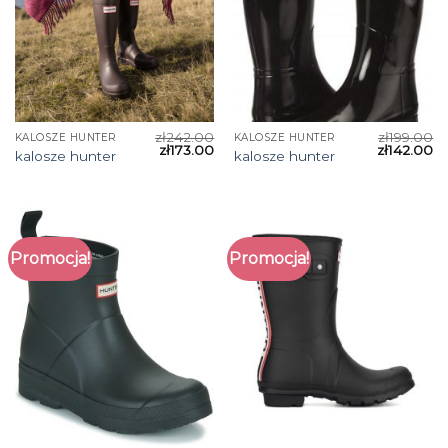
zł
242.00
zł
199.00
KALOSZE HUNTER
KALOSZE HUNTER
zł
173.00
zł
142.00
kalosze hunter
kalosze hunter
Promocja!
Promocja!