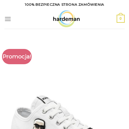
Skip
100% BEZPIECZNA STRONA ZAMÓWIENIA
to
content
0
Promocja!