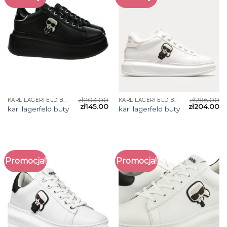
zł
203.00
zł
286.00
KARL LAGERFELD BUTY
KARL LAGERFELD BUTY
zł
145.00
zł
204.00
karl lagerfeld buty
karl lagerfeld buty
Promocja!
Promocja!