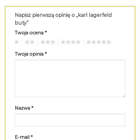
Napisz pierwszą opinię o „karl lagerfeld
buty”
Twoja ocena
*
1
2
3
4
5
Twoja opinia
*
Nazwa
*
E-mail
*