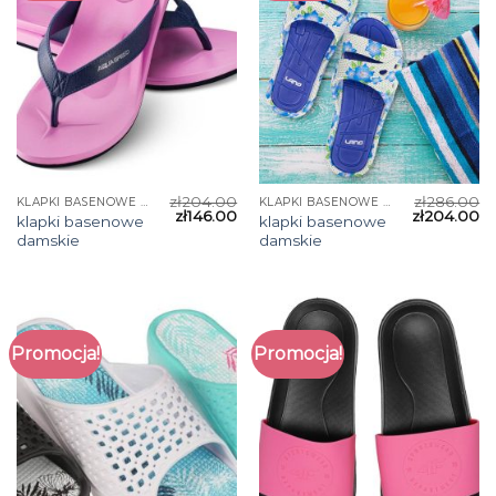
zł
204.00
zł
286.00
KLAPKI BASENOWE DAMSKIE
KLAPKI BASENOWE DAMSKIE
zł
146.00
zł
204.00
klapki basenowe
klapki basenowe
damskie
damskie
Promocja!
Promocja!