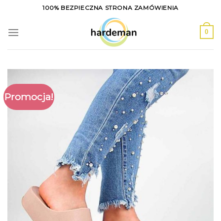
Skip
100% BEZPIECZNA STRONA ZAMÓWIENIA
to
content
0
Promocja!