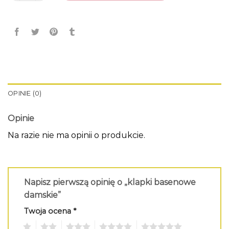
OPINIE (0)
Opinie
Na razie nie ma opinii o produkcie.
Napisz pierwszą opinię o „klapki basenowe
damskie”
Twoja ocena
*
1
2
3
4
5