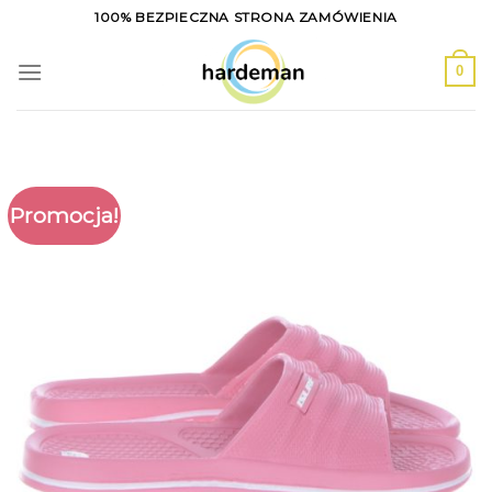
Skip
100% BEZPIECZNA STRONA ZAMÓWIENIA
to
content
0
Promocja!