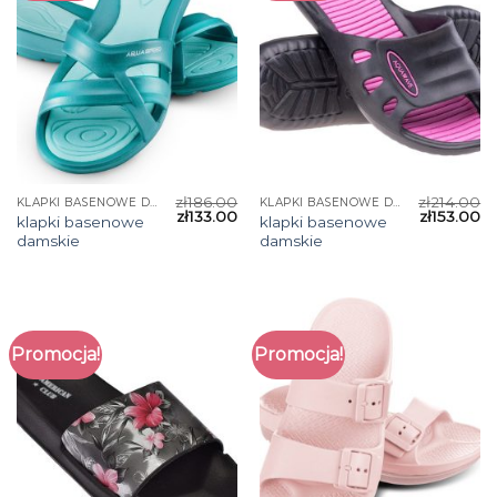
zł
186.00
zł
214.00
KLAPKI BASENOWE DAMSKIE
KLAPKI BASENOWE DAMSKIE
zł
133.00
zł
153.00
klapki basenowe
klapki basenowe
damskie
damskie
Promocja!
Promocja!