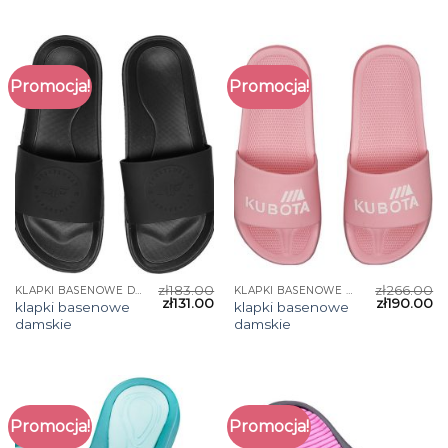
Promocja!
Promocja!
zł
183.00
zł
266.00
KLAPKI BASENOWE DAMSKIE
KLAPKI BASENOWE DAMSKIE
zł
131.00
zł
190.00
klapki basenowe
klapki basenowe
damskie
damskie
Promocja!
Promocja!