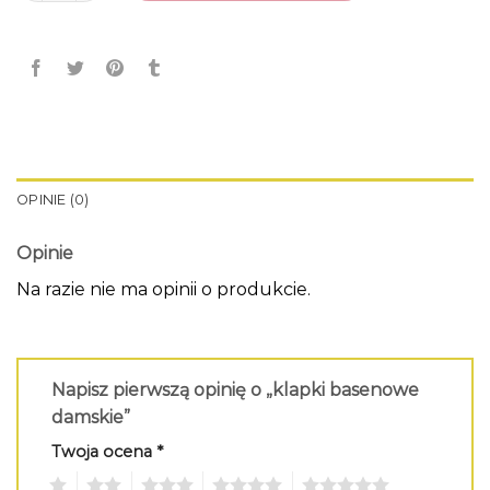
OPINIE (0)
Opinie
Na razie nie ma opinii o produkcie.
Napisz pierwszą opinię o „klapki basenowe
damskie”
Twoja ocena
*
1
2
3
4
5