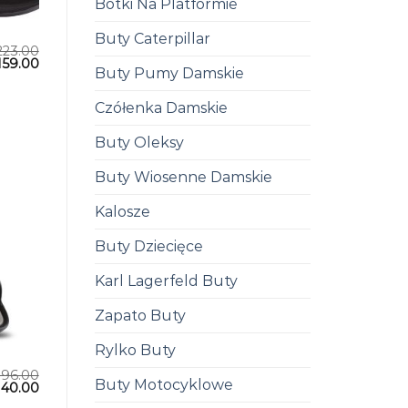
Botki Na Platformie
Buty Caterpillar
223.00
159.00
Buty Pumy Damskie
Czółenka Damskie
Buty Oleksy
Buty Wiosenne Damskie
Kalosze
Buty Dziecięce
Karl Lagerfeld Buty
Zapato Buty
Rylko Buty
196.00
Buty Motocyklowe
140.00