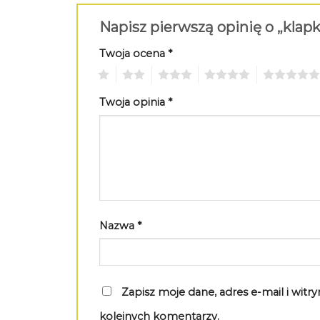
Napisz pierwszą opinię o „kla
Twoja ocena
*
1
2
3
4
5
Twoja opinia
*
Nazwa
*
Zapisz moje dane, adres e-mail i wit
kolejnych komentarzy.