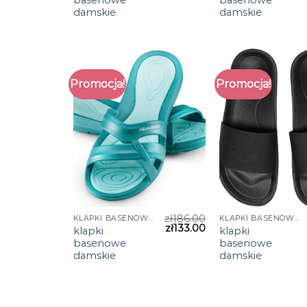
damskie
damskie
Promocja!
Promocja!
zł
186.00
KLAPKI BASENOWE DAMSKIE
KLAPKI BASENOWE DAMSKIE
zł
133.00
klapki
klapki
basenowe
basenowe
damskie
damskie