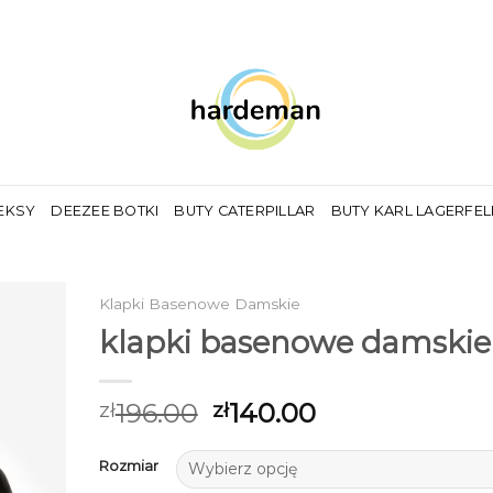
EKSY
DEEZEE BOTKI
BUTY CATERPILLAR
BUTY KARL LAGERFE
Klapki Basenowe Damskie
klapki basenowe damskie
196.00
140.00
zł
zł
Rozmiar