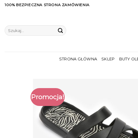
Skip
100% BEZPIECZNA STRONA ZAMÓWIENIA
to
content
Szukaj:
STRONA GŁÓWNA
SKLEP
BUTY OL
Promocja!