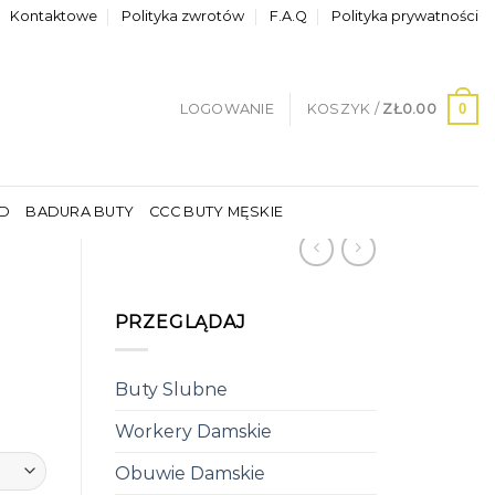
Kontaktowe
Polityka zwrotów
F.A.Q
Polityka prywatności
0
LOGOWANIE
KOSZYK /
ZŁ
0.00
LD
BADURA BUTY
CCC BUTY MĘSKIE
PRZEGLĄDAJ
Buty Slubne
Workery Damskie
Obuwie Damskie