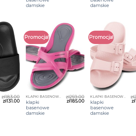
damskie
damskie
Promocja!
Promocja!
zł
183.00
zł
259.00
zł
KLAPKI BASENOWE DAMSKIE
KLAPKI BASENOWE DAMSKIE
zł
131.00
zł
185.00
zł
klapki
klapki
basenowe
basenowe
damskie
damskie