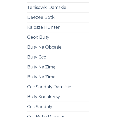
Tenisowki Damskie
Deezee Botki
Kalosze Hunter
Geox Buty
Buty Na Obcasie
Buty Ccc
Buty Na Zimę
Buty Na Zime
Ccc Sandaly Damskie
Buty Sneakersy
Ccc Sandały
Ccc Botki Damskie