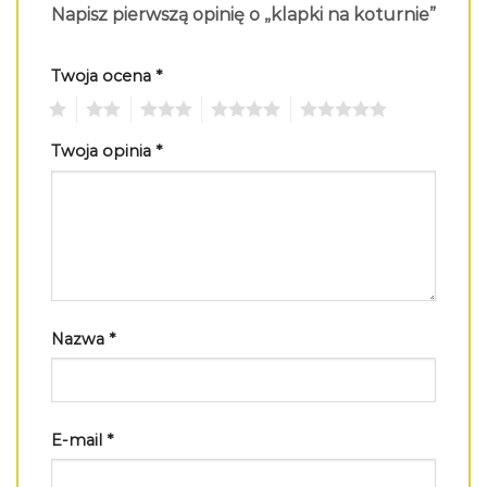
Napisz pierwszą opinię o „klapki na koturnie”
Twoja ocena
*
1
2
3
4
5
Twoja opinia
*
Nazwa
*
E-mail
*