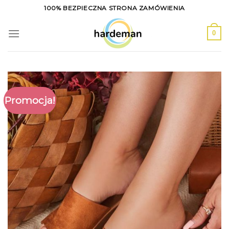
Skip
100% BEZPIECZNA STRONA ZAMÓWIENIA
to
content
0
Promocja!