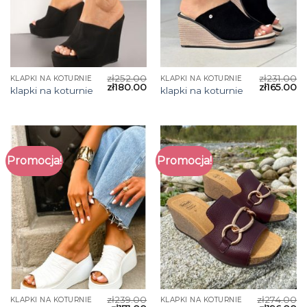
zł
252.00
zł
231.00
KLAPKI NA KOTURNIE
KLAPKI NA KOTURNIE
zł
180.00
zł
165.00
klapki na koturnie
klapki na koturnie
Promocja!
Promocja!
zł
239.00
zł
274.00
KLAPKI NA KOTURNIE
KLAPKI NA KOTURNIE