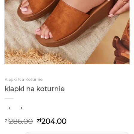
Klapki Na Koturnie
klapki na koturnie
286.00
204.00
zł
zł