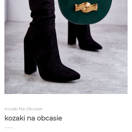
Kozaki Na Obcasie
kozaki na obcasie