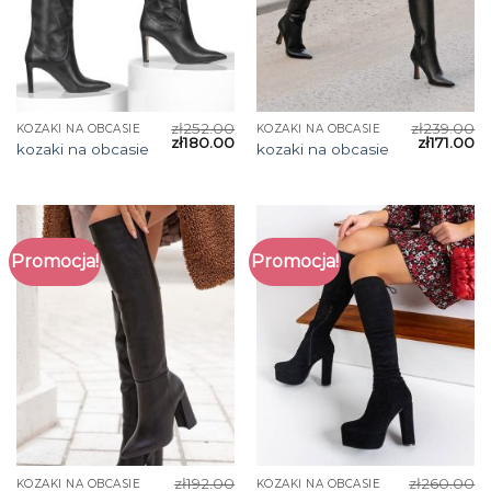
zł
252.00
zł
239.00
KOZAKI NA OBCASIE
KOZAKI NA OBCASIE
zł
180.00
zł
171.00
kozaki na obcasie
kozaki na obcasie
Promocja!
Promocja!
zł
192.00
zł
260.00
KOZAKI NA OBCASIE
KOZAKI NA OBCASIE