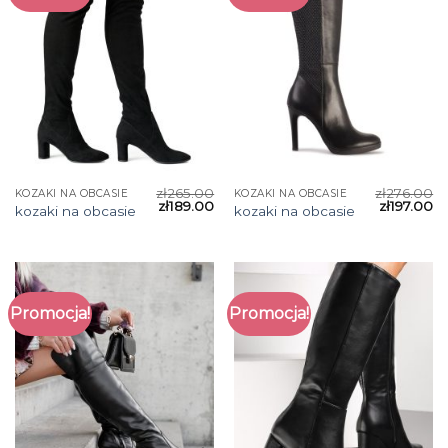
zł
265.00
zł
276.00
KOZAKI NA OBCASIE
KOZAKI NA OBCASIE
zł
189.00
zł
197.00
kozaki na obcasie
kozaki na obcasie
Promocja!
Promocja!