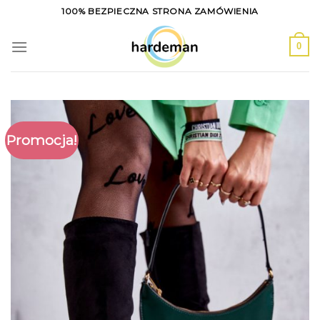
Skip
100% BEZPIECZNA STRONA ZAMÓWIENIA
to
content
0
Promocja!