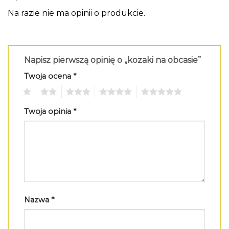
Na razie nie ma opinii o produkcie.
Napisz pierwszą opinię o „kozaki na obcasie”
Twoja ocena
*
1
2
3
4
5
Twoja opinia
*
Nazwa
*