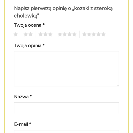
Napisz pierwszą opinię o „kozaki z szeroką
cholewką”
Twoja ocena
*
1
2
3
4
5
Twoja opinia
*
Nazwa
*
E-mail
*