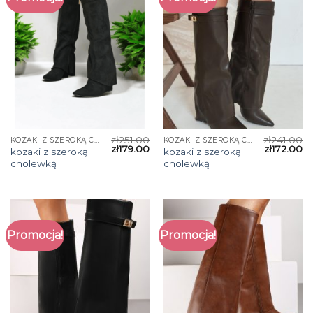
zł
251.00
zł
241.00
KOZAKI Z SZEROKĄ CHOLEWKĄ
KOZAKI Z SZEROKĄ CHOLEWKĄ
zł
179.00
zł
172.00
kozaki z szeroką
kozaki z szeroką
cholewką
cholewką
Promocja!
Promocja!