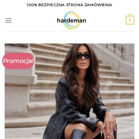
Skip
100% BEZPIECZNA STRONA ZAMÓWIENIA
to
content
0
Promocja!