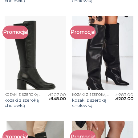
cholewką
cholewką
Promocja!
Promocja!
zł
207.00
zł
283.00
KOZAKI Z SZEROKĄ CHOLEWKĄ
KOZAKI Z SZEROKĄ CHOLEWKĄ
zł
148.00
zł
202.00
kozaki z szeroką
kozaki z szeroką
cholewką
cholewką
Promocja!
Promocja!