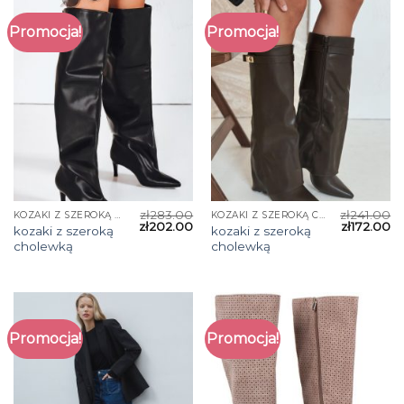
Promocja!
Promocja!
zł
283.00
zł
241.00
KOZAKI Z SZEROKĄ CHOLEWKĄ
KOZAKI Z SZEROKĄ CHOLEWKĄ
zł
202.00
zł
172.00
kozaki z szeroką
kozaki z szeroką
cholewką
cholewką
Promocja!
Promocja!