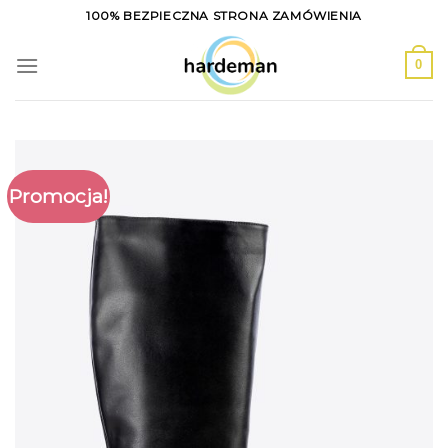
Skip
100% BEZPIECZNA STRONA ZAMÓWIENIA
to
content
0
Promocja!