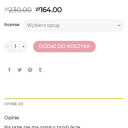
230.00
164.00
zł
zł
Rozmiar
ilość kozaki z szeroką cholewką
DODAJ DO KOSZYKA
OPINIE (0)
Opinie
Na razie nie ma opinii o produkcie.