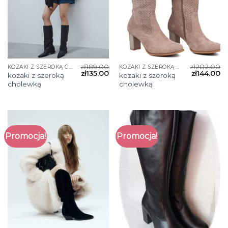
zł
189.00
zł
202.00
KOZAKI Z SZEROKĄ CHOLEWKĄ
KOZAKI Z SZEROKĄ CHOLEWKĄ
zł
135.00
zł
144.00
kozaki z szeroką
kozaki z szeroką
cholewką
cholewką
Promocja!
Promocja!