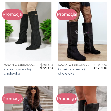
Promocja!
Promocja!
zł
251.00
zł
251.00
KOZAKI Z SZEROKĄ CHOLEWKĄ
KOZAKI Z SZEROKĄ CHOLEWKĄ
zł
179.00
zł
179.00
kozaki z szeroką
kozaki z szeroką
cholewką
cholewką
Promocja!
Promocja!