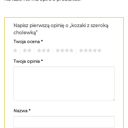
Napisz pierwszą opinię o „kozaki z szeroką
cholewką”
Twoja ocena
*
1
2
3
4
5
Twoja opinia
*
Nazwa
*